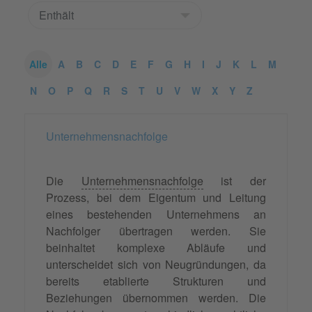
Alle
A
B
C
D
E
F
G
H
I
J
K
L
M
N
O
P
Q
R
S
T
U
V
W
X
Y
Z
Unternehmensnachfolge
Die
Unternehmensnachfolge
ist der
Prozess, bei dem Eigentum und Leitung
eines bestehenden Unternehmens an
Nachfolger übertragen werden. Sie
beinhaltet komplexe Abläufe und
unterscheidet sich von Neugründungen, da
bereits etablierte Strukturen und
Beziehungen übernommen werden. Die