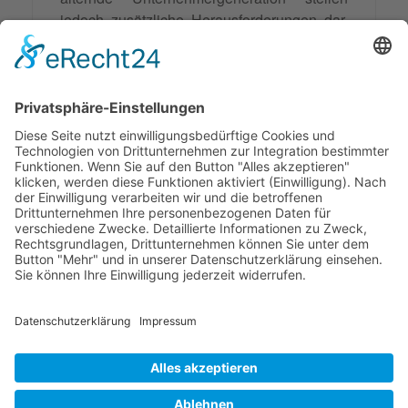
jedoch zusätzliche Herausforderungen dar.
Mediation und Coaching sind wichtige
Instrumente, um Konflikte zu lösen und die
Nachfolger zu unterstützen. Mediation bietet
vertrauliche, maßgeschneiderte Lösungen,
während Coaching hilft, strategische und
emotionale Herausforderungen zu
bewältigen.
© 2026 Frank Hartung Ihr Mediator bei Konflikten in Familie,
Erbschaft, Beruf, Wirtschaft und Schule
🏠 06844 Dessau-Roßlau Albrechtstraße 116 ☎
0340 530
952 03