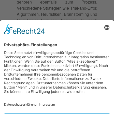
gehören ebenfalls zum Prozess.
Verschiedene Strategien wie
Trial-and-Error
,
Algorithmen, Heuristiken, Brainstorming und
Root-Cause-Analysen kommen je nach
Problemart zum Einsatz.
Bewältigungsstrategien spielen im täglichen
Leben, in der Beratung, im Coaching und in
der Mediation eine wichtige Rolle, indem sie
uns helfen, Herausforderungen zu meistern
und die psychische Gesundheit zu schützen.
Synonyme: Problemlösungsstrategie
© 2026 Frank Hartung Ihr Mediator bei Konflikten in Familie,
Erbschaft, Beruf, Wirtschaft und Schule
🏠 06844 Dessau-Roßlau Albrechtstraße 116 ☎
0340 530