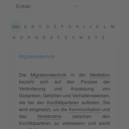
Alle
A
B
C
D
E
F
G
H
I
J
K
L
M
N
O
P
Q
R
S
T
U
V
W
X
Y
Z
Migrationstechnik
Die
Migrationstechnik
in der
Mediation
bezieht sich auf den Prozess der
Veränderung und Anpassung von
Gedanken, Gefühlen und Verhaltensweisen,
die bei den
Konfliktparteien
auftreten. Sie
wird eingesetzt, um die
Kommunikation
und
das
Verständnis
zwischen den
Konfliktparteien zu verbessern und somit