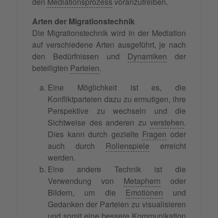
den
Mediationsprozess
voranzutreiben.
Arten der Migrationstechnik
Die Migrationstechnik wird in der Mediation
auf verschiedene Arten ausgeführt, je nach
den Bedürfnissen und
Dynamiken
der
beteiligten
Parteien
.
Eine Möglichkeit ist es, die
Konfliktparteien dazu zu ermutigen, ihre
Perspektive zu wechseln und die
Sichtweise des anderen zu
verstehen
.
Dies kann durch gezielte
Fragen
oder
auch durch
Rollenspiele
erreicht
werden.
Eine andere Technik ist die
Verwendung von
Metaphern
oder
Bildern, um die
Emotionen
und
Gedanken der Parteien zu visualisieren
und somit eine bessere Kommunikation