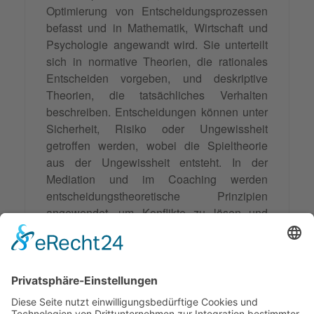
Optimierung von Entscheidungsprozessen
befasst und in Mathematik, Wirtschaft und
Psychologie angewandt wird. Sie unterteilt
sich in normative Theorien, die rationales
Entscheiden vorgeben, und deskriptive
Theorien, die tatsächliches Verhalten
beschreiben. Entscheidungen können unter
Sicherheit, Risiko oder Ungewissheit
getroffen werden, wobei die Spieltheorie
aus der Ungewissheit entsteht. In der
Mediation und im Coaching werden
entscheidungstheoretische Prinzipien
angewendet, um Konflikte zu lösen und
individuelles Wachstum zu fördern.
Mediation im Familien- und
Unternehmensrecht zeigt hohe
Erfolgsquoten und im Coaching helfen
meditative Ansätze und spezielle Techniken,
Lösungen zu finden und Konflikte zu