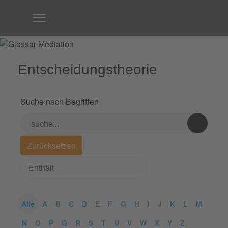
Entscheidungstheorie
Suche nach Begriffen
Alle
A
B
C
D
E
F
G
H
I
J
K
L
M
N
O
P
Q
R
S
T
U
V
W
X
Y
Z