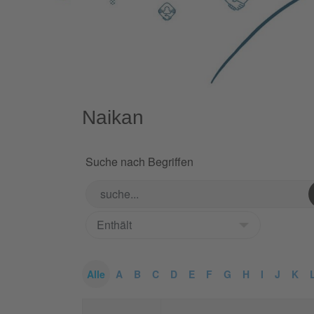
Naikan
Suche nach Begriffen
Alle
A
B
C
D
E
F
G
H
I
J
K