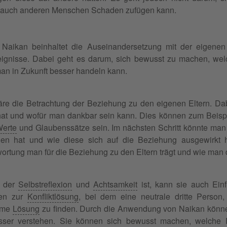
n auch anderen Menschen Schaden zufügen kann.
s Naikan beinhaltet die Auseinandersetzung mit der eigene
ignisse. Dabei geht es darum, sich bewusst zu machen, wel
man in Zukunft besser handeln kann.
wäre die Betrachtung der Beziehung zu den eigenen Eltern. D
 hat und wofür man dankbar sein kann. Dies können zum Beispie
erte
und Glaubenssätze sein. Im nächsten Schritt könnte man
gen hat und wie diese sich auf die Beziehung ausgewirkt
ortung man für die Beziehung zu den Eltern trägt und wie man d
e der
Selbstreflexion
und
Achtsamkeit
ist, kann sie auch Ein
ren zur
Konfliktlösung
, bei dem eine neutrale dritte Person
same
Lösung
zu finden. Durch die Anwendung von Naikan können 
ser verstehen. Sie können sich bewusst machen, welche 