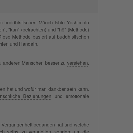
em buddhistischen Mönch Ishin Yoshimoto
en), "kan" (betrachten) und "hō" (Methode)
Diese Methode basiert auf buddhistischen
ühlen und Handeln.
n zu anderen Menschen besser zu
verstehen
.
ten hat und wofür man dankbar sein kann.
nschliche Beziehungen
und emotionale
er Vergangenheit begangen hat und welche
ch selbst zu verurteilen, sondern um die