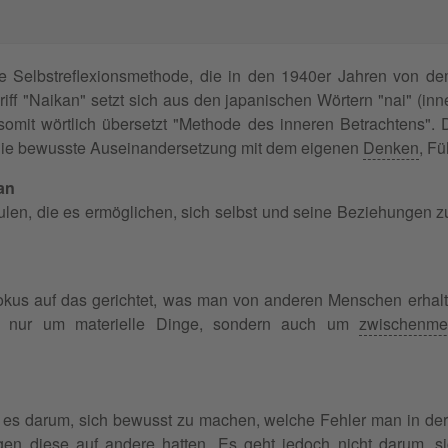
he Selbstreflexionsmethode, die in den 1940er Jahren von d
iff "Naikan" setzt sich aus den japanischen Wörtern "nai" (inn
mit wörtlich übersetzt "Methode des inneren Betrachtens". 
t die bewusste Auseinandersetzung mit dem eigenen
Denken
, F
an
äulen, die es ermöglichen, sich selbst und seine Beziehunge
okus auf das gerichtet, was man von anderen Menschen erhal
t nur um materielle Dinge, sondern auch um
zwischenme
t es darum, sich bewusst zu machen, welche Fehler man in d
en diese auf andere hatten. Es geht jedoch nicht darum, si