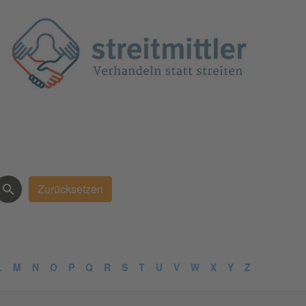
L
M
N
O
P
Q
R
S
T
U
V
W
X
Y
Z