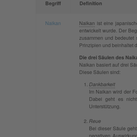
Begriff
Definition
Naikan
Naikan
ist eine japanisc
entwickelt wurde. Der Begr
zusammen und bedeutet so
Prinzipien und beinhalte
Die drei Säulen des Naik
Naikan basiert auf drei S
Diese Säulen sind:
Dankbarkeit
Im Naikan wird der F
Dabei geht es nich
Unterstützung.
Reue
Bei dieser Säule geh
negativen Auswirkung