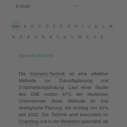
Alle
A
B
C
D
E
F
G
H
I
J
K
L
M
N
O
P
Q
R
S
T
U
V
W
X
Y
Z
Szenario-Technik
Die
Szenario-Technik
ist eine effektive
Methode zur Zukunftsplanung und
Entscheidungsfindung. Laut einer Studie
des DIW nutzen 67% der deutschen
Unternehmen diese Methode für ihre
strategische Planung, ein Anstieg von 23%
seit 2022. Die Technik wird besonders im
Coaching
und in der
Mediation
geschätzt, da