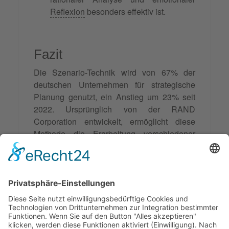
Reflexion
besonders effektiv ist.
Fazit
Die Szenario-Technik wird von 67% der
deutschen Unternehmen für strategische
Planung genutzt, ein Anstieg um 23% seit
2022. Ursprünglich von der RAND
Corporation entwickelt, ermöglicht diese
Methode die Erarbeitung verschiedener
Zukunftsszenarien und ist besonders im
Coaching und in der Mediation beliebt. Sie
fördert
kreatives Denken
und hilft,
Unsicherheiten systematisch zu analysieren
und flexible Entscheidungen zu treffen.
Allerdings ist die Technik zeitaufwendig und
erfordert spezielles Know-how.