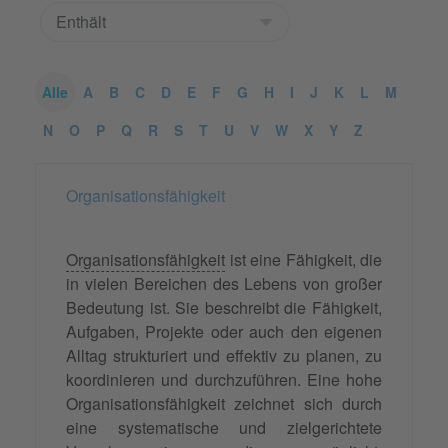
Alle
A
B
C
D
E
F
G
H
I
J
K
L
M
N
O
P
Q
R
S
T
U
V
W
X
Y
Z
Organisationsfähigkeit
Organisationsfähigkeit
ist eine Fähigkeit, die
in vielen Bereichen des Lebens von großer
Bedeutung ist. Sie beschreibt die Fähigkeit,
Aufgaben, Projekte oder auch den eigenen
Alltag strukturiert und effektiv zu planen, zu
koordinieren und durchzuführen. Eine hohe
Organisationsfähigkeit zeichnet sich durch
eine systematische und zielgerichtete