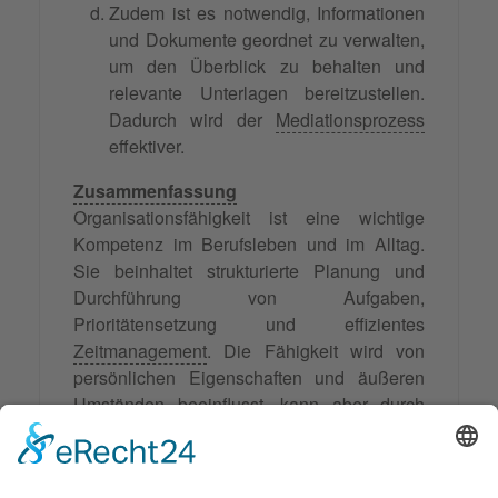
Zudem ist es notwendig, Informationen
und Dokumente geordnet zu verwalten,
um den Überblick zu behalten und
relevante Unterlagen bereitzustellen.
Dadurch wird der
Mediationsprozess
effektiver.
Zusammenfassung
Organisationsfähigkeit ist eine wichtige
Kompetenz im Berufsleben und im Alltag.
Sie beinhaltet strukturierte Planung und
Durchführung von Aufgaben,
Prioritätensetzung und effizientes
Zeitmanagement
. Die Fähigkeit wird von
persönlichen Eigenschaften und äußeren
Umständen beeinflusst, kann aber durch
Selbstreflexion und den Einsatz von
Organisationswerkzeugen wie Kalendern
und Apps verbessert werden. In der