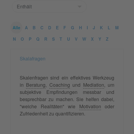
Alle
A
B
C
D
E
F
G
H
I
J
K
L
M
N
O
P
Q
R
S
T
U
V
W
X
Y
Z
Skalafragen
Skalenfragen sind ein effektives Werkzeug
in
Beratung
,
Coaching
und
Mediation
, um
subjektive Empfindungen messbar und
besprechbar zu machen. Sie helfen dabei,
"weiche Realitäten" wie
Motivation
oder
Zufriedenheit zu quantifizieren.