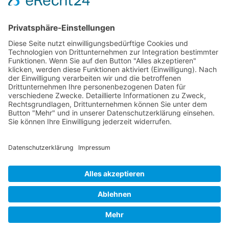
Beratungspraxis. Skalenfragen bieten einen
strukturierten und kreativen Ansatz in der
zunehmend nachgefragten professionellen
Beratung und im Coaching.
Synonyme: Skalafrage, Skalenfragen,
Skalenfrage
© 2026 Frank Hartung Ihr Mediator bei Konflikten in Familie,
Erbschaft, Beruf, Wirtschaft und Schule
🏠 06844 Dessau-Roßlau Albrechtstraße 116 ☎
0340 530
952 03
263
Bewertungen auf ProvenExpert.com
Frank Hartung - Familien- und Wirtschaftsmediator