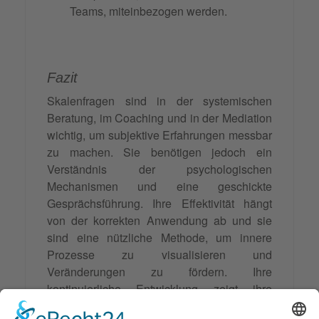
Teams, miteinbezogen werden.
Fazit
Skalenfragen sind in der systemischen
Beratung, im Coaching und in der Mediation
wichtig, um subjektive Erfahrungen messbar
zu machen. Sie benötigen jedoch ein
Verständnis der psychologischen
Mechanismen und eine geschickte
Gesprächsführung. Ihre Effektivität hängt
von der korrekten Anwendung ab und sie
sind eine nützliche Methode, um innere
Prozesse zu visualisieren und
Veränderungen zu fördern. Ihre
kontinuierliche Entwicklung zeigt ihre
Flexibilität
und Bedeutung in der modernen