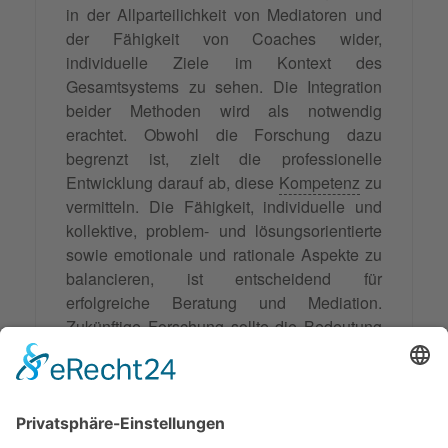
in der Allparteilichkeit von Mediatoren und
der Fähigkeit von Coaches wider,
individuelle Ziele im Kontext des
Gesamtsystems zu sehen. Die Integration
beider Methoden wird als notwendig
erachtet. Obwohl die Forschung dazu
begrenzt ist, zielt die professionelle
Entwicklung darauf ab, diese
Kompetenz
zu
vermitteln. Die Fähigkeit, individuelle und
kollektive, problem- und lösungsorientierte
sowie emotionale und rationale Aspekte zu
balancieren, ist entscheidend für
erfolgreiche Beratung und Mediation.
Zukünftige Forschung sollte die Bedeutung
der Dualorientierung für professionelle
Standards untersuchen und ihre Rolle in
erfolgreichen Prozessen klären. Die
zunehmende Integration von Coaching und
Mediation in der deutschen