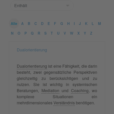
Alle
A
B
C
D
E
F
G
H
I
J
K
L
M
N
O
P
Q
R
S
T
U
V
W
X
Y
Z
Dualorientierung
Dualorientierung
ist eine Fähigkeit, die darin
besteht, zwei gegensätzliche Perspektiven
gleichzeitig zu berücksichtigen und zu
nutzen. Sie ist wichtig in systemischen
Beratungen,
Mediation
und
Coaching
, wo
komplexe Situationen ein
mehrdimensionales
Verständnis
benötigen.