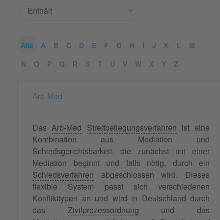
Alle
A
B
C
D
E
F
G
H
I
J
K
L
M
N
O
P
Q
R
S
T
U
V
W
X
Y
Z
Arb-Med
Das
Arb-Med
Streitbeilegungsverfahren
ist eine
Kombination aus
Mediation
und
Schiedsgerichtsbarkeit
, die zunächst mit einer
Mediation beginnt und falls nötig, durch ein
Schiedsverfahren
abgeschlossen wird. Dieses
flexible System passt sich verschiedenen
Konflikttypen
an und wird in Deutschland durch
das
Zivilprozessordnung
und das