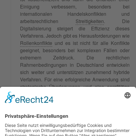
Einigung verbessern, besonders bei
internationalen Handelskonflikten und
arbeitsrechtlichen
Streitigkeiten
. Die
Digitalisierung steigert die Effizienz dieses
Verfahrens. Jedoch gibt es Herausforderungen wie
Rollenkonflikte
und es ist nicht für alle Konflikte
geeignet, besonders bei komplexen Fällen oder
extremem Zeitdruck. Die rechtlichen
Rahmenbedingungen in Deutschland entwickeln
sich weiter und unterstützen zunehmend hybride
Verfahren. Für eine erfolgreiche Anwendung sind
strategische Überlegungen und eine sorgfältige
Planung erforderlich. Statistiken zeigen, dass 73%
der wirtschaftlichen Streitfälle über 100.000 Euro
mittels alternativer Verfahren gelöst werden, was
die Bedeutung von Arb-Med in der Praxis
hervorhebt und Unternehmen zur
Auseinandersetzung
mit diesen