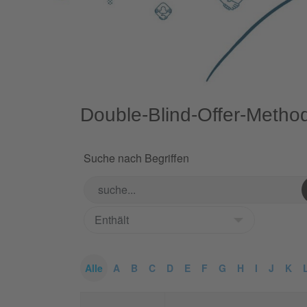
Double-Blind-Offer-Metho
Suche nach Begriffen
Alle
A
B
C
D
E
F
G
H
I
J
K