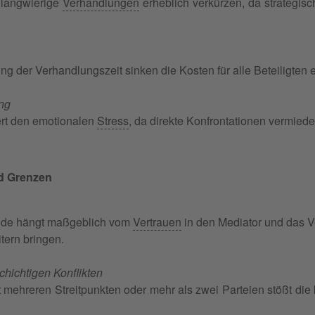
 langwierige
Verhandlungen
erheblich verkürzen, da strategis
g der Verhandlungszeit sinken die Kosten für alle Beteiligten e
ng
rt den emotionalen
Stress
, da direkte Konfrontationen vermied
d Grenzen
hode hängt maßgeblich vom
Vertrauen
in den Mediator und das V
tern bringen.
chichtigen Konflikten
 mehreren Streitpunkten oder mehr als zwei Parteien stößt die