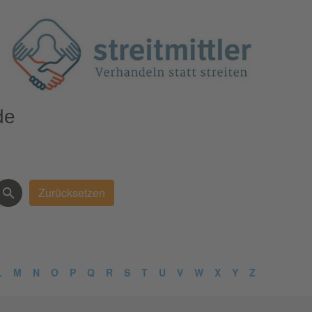
de
L
M
N
O
P
Q
R
S
T
U
V
W
X
Y
Z