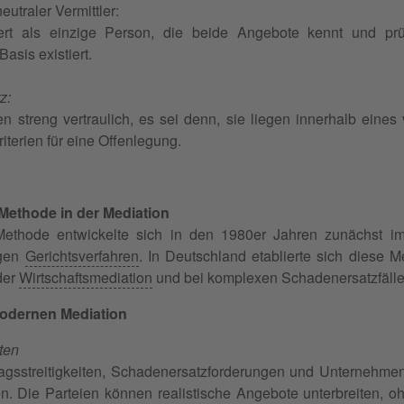
eutraler Vermittler:
ert als einzige Person, die beide Angebote kennt und prü
asis existiert.
z:
n streng vertraulich, es sei denn, sie liegen innerhalb eines
iterien für eine Offenlegung.
-Methode in der Mediation
-Methode entwickelte sich in den 1980er Jahren zunächst i
igen
Gerichtsverfahren
. In Deutschland etablierte sich diese 
der
Wirtschaftsmediation
und bei komplexen Schadenersatzfälle
modernen Mediation
iten
agsstreitigkeiten, Schadenersatzforderungen und Unternehmens
n. Die Parteien können realistische Angebote unterbreiten, o