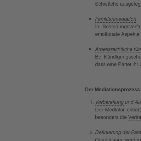
Schwäche ausgelegt
Familienmediation
In Scheidungsverfa
emotionale Aspekte 
Arbeitsrechtliche Kon
Bei Kündigungsschut
dass eine Partei ihr G
Der
Mediationsprozess
Vorbereitung
und Au
Der Mediator erklär
besonders die
Vertra
Definierung der Par
Gemeinsam werden d