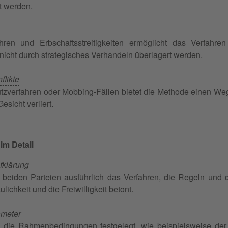
 werden.
hren und Erbschaftsstreitigkeiten ermöglicht das Verfahre
nicht durch strategisches
Verhandeln
überlagert werden.
flikte
zverfahren oder Mobbing-Fällen bietet die Methode einen Weg,
esicht verliert.
im Detail
fklärung
t beiden Parteien ausführlich das Verfahren, die Regeln un
ulichkeit
und die
Freiwilligkeit
betont.
ameter
ie Rahmenbedingungen festgelegt, wie beispielsweise der 