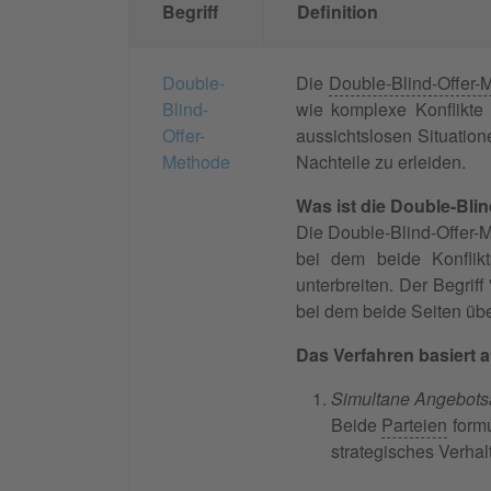
Begriff
Definition
Double-
Die
Double-Blind-Offer-
Blind-
wie komplexe Konflikte 
Offer-
aussichtslosen Situatio
Methode
Nachteile zu erleiden.
Was ist die Double-Bli
Die Double-Blind-Offer-M
bei dem beide Konflikt
unterbreiten. Der Begrif
bei dem beide Seiten üb
Das Verfahren basiert a
Simultane Angebots
Beide
Parteien
formu
strategisches Verhal