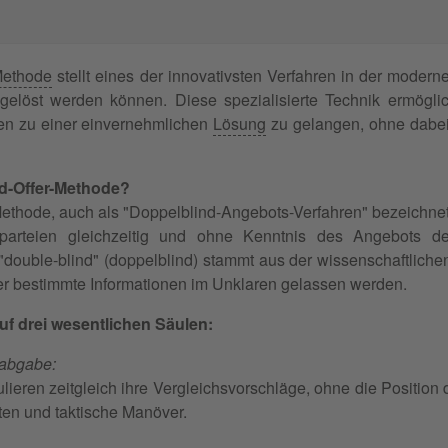
Methode
stellt eines der innovativsten Verfahren in der moder
gelöst werden können. Diese spezialisierte Technik ermögli
nen zu einer einvernehmlichen
Lösung
zu gelangen, ohne dabei 
nd-Offer-Methode?
ethode, auch als "Doppelblind-Angebots-Verfahren" bezeichnet, i
parteien gleichzeitig und ohne Kenntnis des Angebots de
f "double-blind" (doppelblind) stammt aus der wissenschaftlich
er bestimmte Informationen im Unklaren gelassen werden.
uf drei wesentlichen Säulen:
abgabe:
lieren zeitgleich ihre Vergleichsvorschläge, ohne die Position
ten und taktische Manöver.