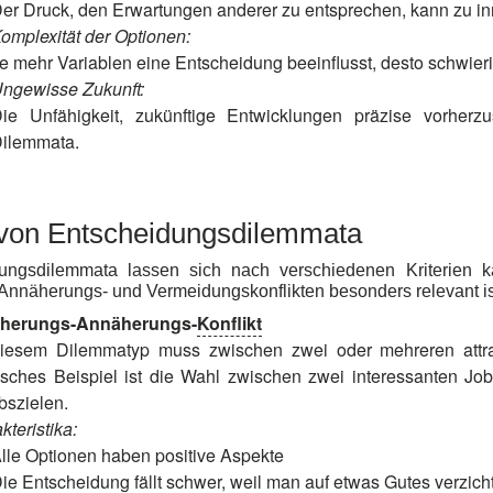
er Druck, den Erwartungen anderer zu entsprechen, kann zu inn
omplexität der Optionen:
e mehr Variablen eine Entscheidung beeinflusst, desto schwieri
ngewisse Zukunft:
ie Unfähigkeit, zukünftige Entwicklungen präzise vorher
ilemmata.
 von Entscheidungsdilemmata
ungsdilemmata lassen sich nach verschiedenen Kriterien k
Annäherungs- und Vermeidungskonflikten besonders relevant is
herungs-Annäherungs-
Konflikt
iesem Dilemmatyp muss zwischen zwei oder mehreren attrak
isches Beispiel ist die Wahl zwischen zwei interessanten J
bszielen.
kteristika:
lle Optionen haben positive Aspekte
ie Entscheidung fällt schwer, weil man auf etwas Gutes verzic