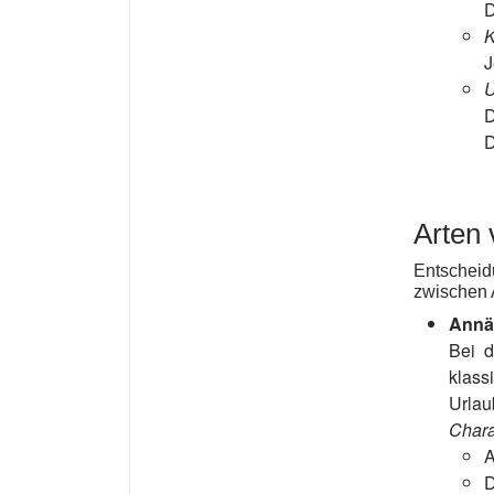
D
K
J
U
D
D
Arten
Entscheid
zwischen 
Annä
Bei d
klass
Urlau
Chara
A
D