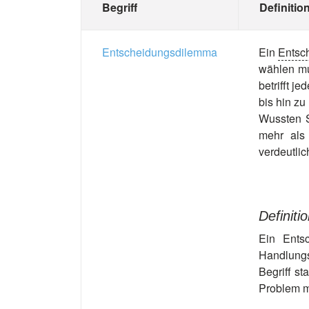
Begriff
Definitio
Entscheidungsdilemma
Ein
Entsc
wählen mu
betrifft 
bis hin z
Wussten S
mehr als
verdeutli
Definit
Ein Ents
Handlungs
Begriff s
Problem m