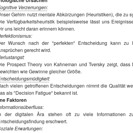
hologische Ursachen
ognitive Verzerrungen
:
nser Gehirn nutzt mentale Abkürzungen (Heuristiken), die zu 
ie Verfügbarkeitsheuristik beispielsweise lässt uns Ereignis
ir uns leicht daran erinnern können.
erfektionismus:
er Wunsch nach der "perfekten" Entscheidung kann zu P
nsprüchen gerecht wird.
erlustangst:
ie Prospect Theory von Kahneman und Tversky zeigt, dass 
ewichten wie Gewinne gleicher Größe.
ntscheidungsmüdigkeit
:
ach vielen getroffenen Entscheidungen nimmt die Qualität w
as als "Decision Fatigue" bekannt ist.
ne Faktoren
nformationsüberfluss:
n der digitalen Ära stehen oft zu viele Informationen 
ntscheidungsfindung erschwert.
oziale Erwartungen: