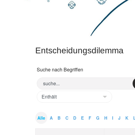
Entscheidungsdilemma
Suche nach Begriffen
Alle
A
B
C
D
E
F
G
H
I
J
K