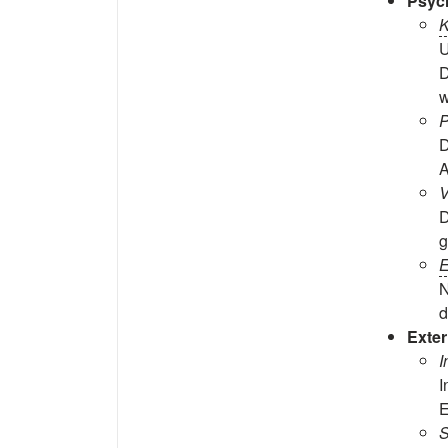
Psyc
K
U
D
w
P
D
A
V
D
g
E
N
d
Exter
I
I
E
S