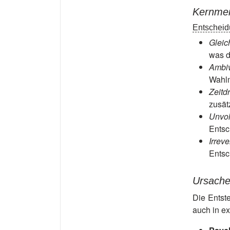
Kernmer
Entschei
Gleic
was d
Ambi
Wahlm
Zeitd
zusät
Unvol
Entsc
Irreve
Entsc
Ursache
Die Entst
auch in e