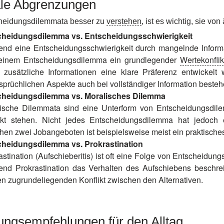
ale Abgrenzungen
heidungsdilemmata besser zu
verstehen
, ist es wichtig, sie v
cheidungsdilemma vs. Entscheidungsschwierigkeit
nd eine Entscheidungsschwierigkeit durch mangelnde Informa
 einem Entscheidungsdilemma ein grundlegender
Wertekonflik
 zusätzliche Informationen eine klare Präferenz entwickel
sprüchlichen Aspekte auch bei vollständiger Information besteh
cheidungsdilemma vs. Moralisches Dilemma
ische Dilemmata sind eine Unterform von Entscheidungsdile
ikt stehen. Nicht jedes Entscheidungsdilemma hat jedoch
hen zwei Jobangeboten ist beispielsweise meist ein praktisches
heidungsdilemma vs. Prokrastination
astination (Aufschieberitis) ist oft eine Folge von Entscheidung
nd Prokrastination das Verhalten des Aufschiebens beschrei
en zugrundeliegenden Konflikt zwischen den Alternativen.
ungsempfehlungen für den Alltag