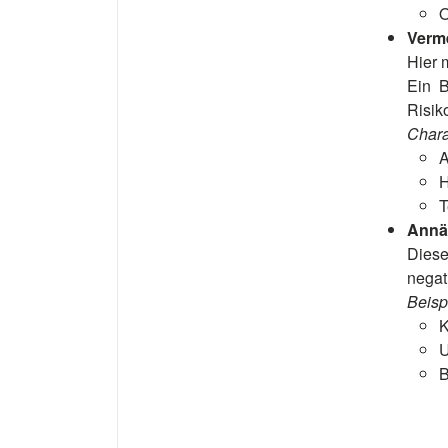
O
Verm
Hier 
Ein B
Risik
Chara
A
H
T
Annä
Diese
negat
Beisp
K
U
B