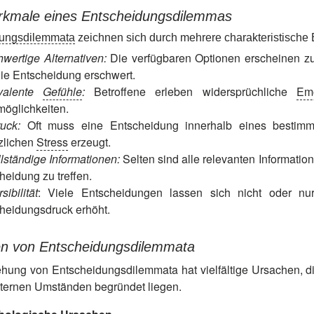
kmale eines Entscheidungsdilemmas
dungsdilemmata
zeichnen sich durch mehrere charakteristische 
hwertige Alternativen:
Die verfügbaren Optionen erscheinen zunä
ie Entscheidung erschwert.
valente
Gefühle
:
Betroffene erleben widersprüchliche
Em
öglichkeiten.
ruck:
Oft muss eine Entscheidung innerhalb eines bestimm
zlichen
Stress
erzeugt.
lständige Informationen:
Selten sind alle relevanten Information
heidung zu treffen.
rsibilität
: Viele Entscheidungen lassen sich nicht oder n
heidungsdruck erhöht.
n von Entscheidungsdilemmata
ehung von Entscheidungsdilemmata hat vielfältige Ursachen, d
xternen Umständen begründet liegen.