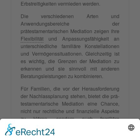
Erbstreitigkeiten vermieden werden.
Die verschiedenen Arten und
Anwendungsbereiche der
prätestamentarischen Mediation zeigen ihre
Flexibilität
und Anpassungsfähigkeit an
unterschiedliche familiäre Konstellationen
und Vermögenssituationen. Gleichzeitig ist
es wichtig, die Grenzen der Mediation zu
erkennen und sie sinnvoll mit anderen
Beratungsleistungen zu kombinieren.
Für Familien, die vor der Herausforderung
der Nachlassplanung stehen, bietet die prä-
testamentarische Mediation eine Chance,
nicht nur rechtliche und finanzielle Aspekte
zu klären, sondern auch familiäre
Beziehungen zu stärken und
Verständnis
füreinander zu entwickeln. In einer Zeit, in