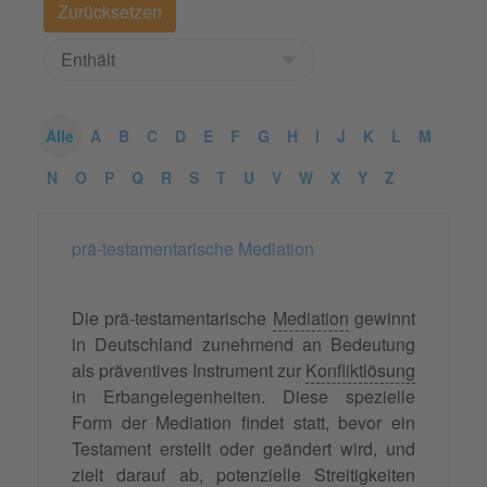
Alle
A
B
C
D
E
F
G
H
I
J
K
L
M
N
O
P
Q
R
S
T
U
V
W
X
Y
Z
prä-testamentarische Mediation
Die prä-testamentarische
Mediation
gewinnt
in Deutschland zunehmend an Bedeutung
als präventives Instrument zur
Konfliktlösung
in Erbangelegenheiten. Diese spezielle
Form der Mediation findet statt, bevor ein
Testament erstellt oder geändert wird, und
zielt darauf ab, potenzielle
Streitigkeiten