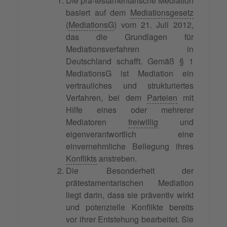
Die prä-testamentarische Mediation
basiert auf dem
Mediationsgesetz
(
MediationsG
) vom 21. Juli 2012,
das die Grundlagen für
Mediationsverfahren in
Deutschland schafft. Gemäß § 1
MediationsG ist Mediation ein
vertrauliches und strukturiertes
Verfahren, bei dem
Parteien
mit
Hilfe eines oder mehrerer
Mediatoren
freiwillig
und
eigenverantwortlich eine
einvernehmliche Beilegung ihres
Konflikts
anstreben.
Die Besonderheit der
prätestamentarischen Mediation
liegt darin, dass sie präventiv wirkt
und potenzielle Konflikte bereits
vor ihrer Entstehung bearbeitet. Sie