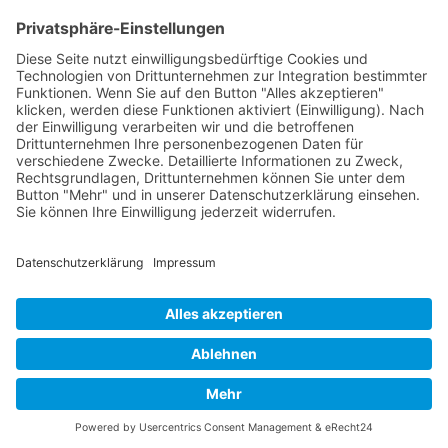
der
Familienkonflikte
um Erbschaften
zunehmen, kann die prä-testamentarische
Mediation einen wichtigen Beitrag zum
Familienfrieden leisten.
Synonyme: prä-testamentarische Mediation
© 2026 Frank Hartung Ihr Mediator bei Konflikten in Familie,
Erbschaft, Beruf, Wirtschaft und Schule
🏠 06844 Dessau-Roßlau Albrechtstraße 116 ☎
0340 530
952 03
263
Bewertungen auf ProvenExpert.com
Frank Hartung - Familien- und Wirtschaftsmediator