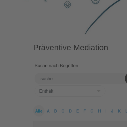
Präventive Mediation
Suche nach Begriffen
Alle
A
B
C
D
E
F
G
H
I
J
K