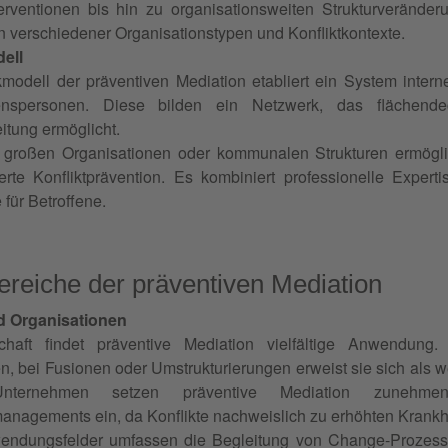
rventionen bis hin zu organisationsweiten Strukturveränderu
 verschiedener Organisationstypen und Konfliktkontexte.
ell
odell der präventiven Mediation etabliert ein System interne
enspersonen. Diese bilden ein Netzwerk, das flächendec
itung ermöglicht.
 großen Organisationen oder kommunalen Strukturen ermögli
erte Konfliktprävention. Es kombiniert professionelle Expert
ür Betroffene.
eiche der präventiven Mediation
 Organisationen
chaft findet präventive Mediation vielfältige Anwendung.
, bei Fusionen oder Umstrukturierungen erweist sie sich als wer
nternehmen setzen präventive Mediation zunehm
nagements ein, da Konflikte nachweislich zu erhöhten Krankhe
endungsfelder umfassen die Begleitung von Change-Prozesse