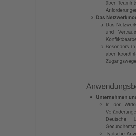
über Teaminte
Anforderungen
Das Netzwerkmod
Das Netzwerkm
und Vertrau
Konfliktbearbe
Besonders in
aber koordini
Zugangswege f
Anwendungsber
Unternehmen und
In der Wirts
Veränderungen
Deutsche U
Gesundheitsma
Typische Anw