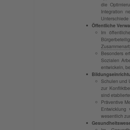
die Optimie
Integration n
Unterschiede 
Öffentliche Ver
Im öffentli
Bürgerbeteili
Zusammenarb
Besonders erf
Sozialen Arbe
entwickeln, be
Bildungseinrich
Schulen und U
zur Konflikt
sind etablier
Präventive Me
Entwicklung 
wesentlich zu
Gesundheitswes
Im Gesundhe