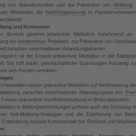
rung von Teamdynamiken und die Prävention von
Mobbing
.
euer Mitarbeiter, der
Nachfolgeplanung
in Familienunternehm
eingesetzt.
waltung und Kommunen
chen Bereich gewinnt präventive Mediation zunehmend a
gung bei
kontroversen
Projekten, zur Prävention von Nachbarsc
eit
zwischen verschiedenen Verwaltungsebenen.
olgreich ist der Einsatz präventiver Mediation in der Stadtplan
it. Sie hilft dabei, gesellschaftliche Spannungen frühzeitig
vor sich Fronten verhärten.
tungen
niversitäten setzen präventive Mediation zur Verbesserung de
bearbeitung zwischen verschiedenen Akteursgruppen ein.
Peer
te Formen präventiver Konfliktbearbeitung im Bildungsbereich.
diation in Bildungseinrichtungen umfasst auch die Schulung vo
von Anti-Mobbing-Strategien und die Etablierung von Bes
r Entwicklung sozialer Kompetenzen bei Schülern und Studiere
en
itswesen findet präventive Mediation Anwendung zur 