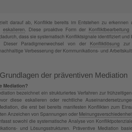
ielt darauf ab, Konflikte bereits im Entstehen zu erkennen 
en
eskalieren
. Diese proaktive Form der
Konfliktbearbeitung
u
adurch, dass sie systematisch Konfliktsignale identifiziert und
 Dieser Paradigmenwechsel von der
Konfliktlösung
zu
 nachhaltige Verbesserung der Kommunikations- und Arbeitskult
 Grundlagen der präventiven Mediation
e Mediation
?
diation bezeichnet ein strukturiertes Verfahren zur frühzeiti
bevor diese eskalieren oder rechtliche Auseinandersetzun
ediation, die erst bei bereits manifesten Konflikten zum Eins
rsten Anzeichen von Spannungen oder
Meinungsverschiedenhei
mfasst sowohl die systematische Analyse von Konfliktpotenzial
ations- und Lösungsstrukturen. Präventive Mediation basie