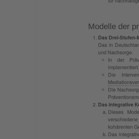
für nachhaltig
Modelle der p
Das Drei-Stufen-
Das in Deutschland
und Nachsorge.
In der Präv
implementiert.
Die Interve
Mediationsver
Die Nachsorge
Präventions
Das integrative
Dieses Model
verschiedene
kohärenten G
Das integrati