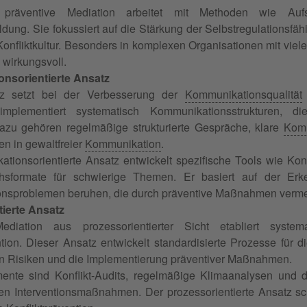
 präventive Mediation arbeitet mit Methoden wie Aufst
dung. Sie fokussiert auf die Stärkung der Selbstregulationsfä
Konfliktkultur. Besonders in komplexen Organisationen mit viele
 wirkungsvoll.
nsorientierte Ansatz
tz setzt bei der Verbesserung der
Kommunikationsqualität
mplementiert systematisch Kommunikationsstrukturen, d
azu gehören regelmäßige strukturierte Gespräche, klare
Komm
en in gewaltfreier
Kommunikation
.
tionsorientierte Ansatz entwickelt spezifische Tools wie Kon
sformate für schwierige Themen. Er basiert auf der Erke
nsproblemen beruhen, die durch präventive Maßnahmen vermei
tierte Ansatz
ediation aus prozessorientierter Sicht etabliert system
ntion. Dieser Ansatz entwickelt standardisierte Prozesse für 
n Risiken und die Implementierung präventiver Maßnahmen.
mente sind Konflikt-Audits, regelmäßige Klimaanalysen und 
n Interventionsmaßnahmen. Der prozessorientierte Ansatz sc