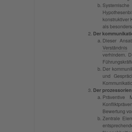
Systemische
Hypothesenbil
konstruktiver 
als besonders
Der kommunikatio
Dieser Ansa
Verständnis
i
verhindern. D
Führungskräft
Der kommunika
und Gespräch
Kommunikatio
Der prozessorien
Präventive M
Konfliktpräve
Bewertung vo
Zentrale Ele
entsprechende