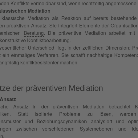
den Konflikte vermeidbar sind, wenn rechtzeitig angemessene
lassischen Mediation
lassische Mediation als Reaktion auf bereits bestehende Ko
en proaktiven Ansatz. Sie integriert Elemente der Organisa
temischen
Beratung
. Die präventive Mediation arbeitet mit 
 konstruktive Konfliktbearbeitung.
wesentlicher Unterschied liegt in der zeitlichen Dimension: Prä
t ein einmaliges Verfahren. Sie schafft nachhaltige Kompeten
ngfristig konfliktresistenter machen.
tze der präventiven Mediation
 Ansatz
sche Ansatz in der präventiven Mediation betrachtet Ko
miken. Statt isolierte Probleme zu lösen, werden 
onsmuster
und
Beziehungsdynamiken
analysiert und optim
ungen zwischen verschiedenen Systemebenen und identi
n.