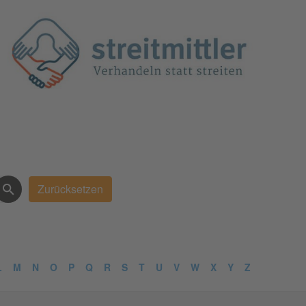
L
M
N
O
P
Q
R
S
T
U
V
W
X
Y
Z