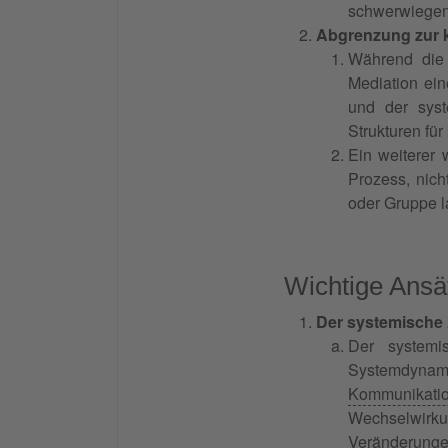
schwerwiegen
Abgrenzung zur k
Während die k
Mediation ein
und der sys
Strukturen für
Ein weiterer 
Prozess, nich
oder Gruppe la
Wichtige Ansä
Der systemische
Der systemi
Systemdyna
Kommunikati
Wechselwirk
Veränderunge