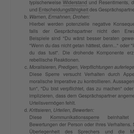
typischerweise
Widerstand
und Resentiments, d
und
Entscheidungsfähigkeit
des Gesprächspartne
Warnen, Ermahnen, Drohen:
Hierbei werden potenzielle negative Konsequ
falls der Gesprächspartner nicht den Erwar
Beispiele sind "Du wärst besser beraten gewe
"Wenn du das nicht getan hättest, dann..." oder 
du das tust". Die drohende Komponente er
rebellische Reaktionen.
Moralisieren, Predigen, Verpflichtungen auferlege
Diese Sperre versucht Verhalten durch Appe
moralische Imperative zu kontrollieren. Aussagen
tun", "Du bist verpflichtet, das zu machen" ode
implizieren, dass dem Gesprächspartner angem
Urteilsvermögen fehlt.
Kritisieren, Urteilen, Bewerten:
Diese
Kommunikationssperre
beinhaltet 
Bewertungen der Person oder ihres Verhaltens. 
Überlegenheit des Sprechers und die Man