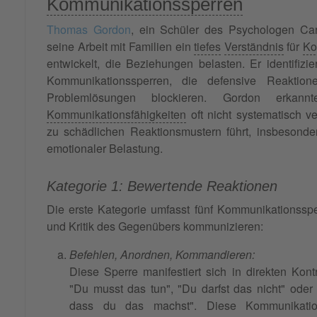
Kommunikationssperren
Thomas Gordon
, ein Schüler des Psychologen Car
seine Arbeit mit Familien ein
tiefes
Verständnis
für
Ko
entwickelt, die Beziehungen belasten. Er identifizie
Kommunikationssperren, die defensive Reaktion
Problemlösungen blockieren. Gordon erkannt
Kommunikationsfähigkeiten
oft nicht systematisch ve
zu schädlichen Reaktionsmustern führt, insbesond
emotionaler Belastung.
Kategorie 1: Bewertende Reaktionen
Die erste Kategorie umfasst fünf Kommunikationssp
und Kritik des Gegenübers kommunizieren:
Befehlen, Anordnen, Kommandieren:
Diese Sperre manifestiert sich in direkten Kon
"Du musst das tun", "Du darfst das nicht" oder 
dass du das machst". Diese Kommunikatio