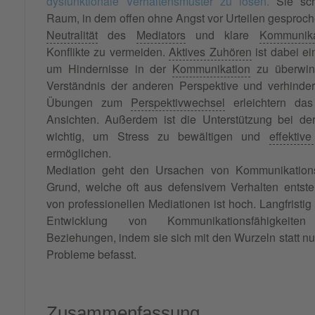
dysfunktionale Verhaltensmuster zu lösen.
Sie sch
Raum, in dem offen ohne Angst vor Urteilen gesproc
Neutralität
des
Mediators
und klare
Kommunika
Konflikte zu vermeiden.
Aktives Zuhören
ist dabei ei
um Hindernisse in der
Kommunikation
zu überwind
Verständnis der anderen Perspektive und verhinde
Übungen zum
Perspektivwechsel
erleichtern da
Ansichten. Außerdem ist die Unterstützung bei d
wichtig, um Stress zu bewältigen und
effektiv
ermöglichen.
Mediation geht den Ursachen von Kommunikation
Grund, welche oft aus defensivem Verhalten entste
von professionellen Mediationen ist hoch. Langfristig 
Entwicklung von Kommunikationsfähigkeite
Beziehungen, indem sie sich mit den Wurzeln statt n
Probleme befasst.
Zusammenfassung