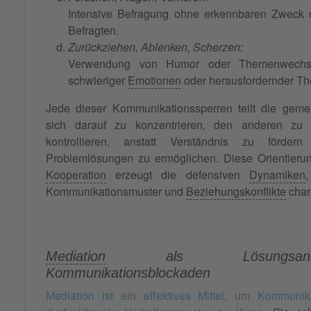
Intensive Befragung ohne erkennbaren Zweck 
Befragten.
Zurückziehen, Ablenken, Scherzen:
Verwendung von Humor oder Themenwechse
schwieriger
Emotionen
oder herausfordernder T
Jede dieser Kommunikationssperren teilt die geme
sich darauf zu konzentrieren, den anderen zu
kontrollieren, anstatt Verständnis zu förde
Problemlösungen zu ermöglichen. Diese Orientieru
Kooperation
erzeugt die defensiven
Dynamiken
,
Kommunikationsmuster und
Beziehungskonflikte
chara
Mediation
als Lösungsans
Kommunikationsblockaden
Mediation ist ein effektives Mittel, um Kommuni