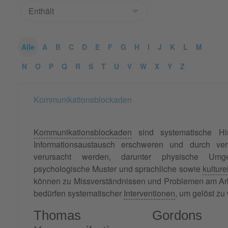
Alle
A
B
C
D
E
F
G
H
I
J
K
L
M
N
O
P
Q
R
S
T
U
V
W
X
Y
Z
Kommunikationsblockaden
Kommunikationsblockaden
sind systematische Hi
Informationsaustausch erschweren und durch ver
verursacht werden, darunter physische Umge
psychologische Muster und sprachliche sowie
kultur
können zu Missverständnissen und Problemen am Arb
bedürfen systematischer
Interventionen
, um gelöst zu
Thomas Gordons