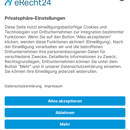
Markiert in:
Rollen
Alltag
Beruf
Gesellschaft
Familie
10308 Aufrufe
6
7
8
First Page
Previous Page
Next Page
Last Page
© 2026 Frank Hartung Ihr Mediator bei Konflikten in Familie,
Erbschaft, Beruf, Wirtschaft und Schule
🏠 06844 Dessau-Roßlau Albrechtstraße 116 ☎
0340 530
952 03
263
Bewertungen auf ProvenExpert.com
Frank Hartung - Familien- und Wirtschaftsmediator