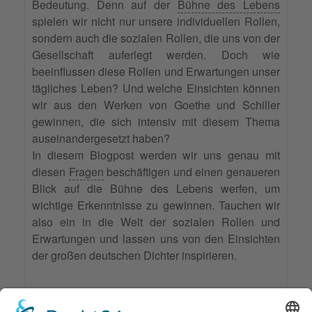
Bedeutung. Denn auf der
Bühne des Lebens
spielen wir nicht nur unsere individuellen Rollen,
sondern auch die sozialen Rollen, die uns von der
Gesellschaft auferlegt werden. Doch wie
beeinflussen diese Rollen und Erwartungen unser
tägliches Leben? Und welche Einsichten können
wir aus den Werken von Goethe und Schiller
gewinnen, die sich intensiv mit diesem Thema
auseinandergesetzt haben?
In diesem Blogpost werden wir uns genau mit
diesen
Fragen
beschäftigen und einen genaueren
Blick auf die Bühne des Lebens werfen, um
wichtige Erkenntnisse zu gewinnen. Tauchen wir
also ein in die Welt der sozialen Rollen und
Erwartungen und lassen uns von den Einsichten
der großen deutschen Dichter inspirieren.
Weiterlesen