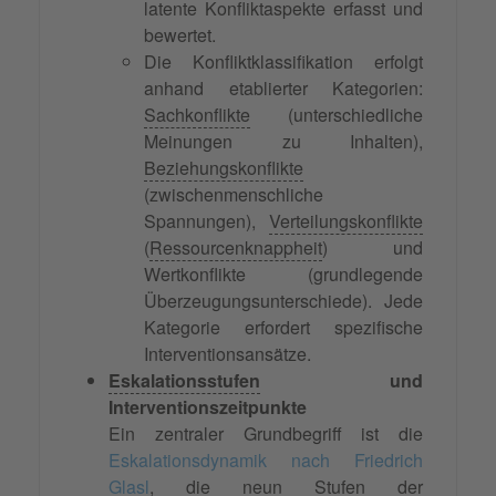
latente Konfliktaspekte erfasst und
bewertet.
Die Konfliktklassifikation erfolgt
anhand etablierter Kategorien:
Sachkonflikte
(unterschiedliche
Meinungen zu Inhalten),
Beziehungskonflikte
(zwischenmenschliche
Spannungen),
Verteilungskonflikte
(
Ressourcenknappheit
) und
Wertkonflikte (grundlegende
Überzeugungsunterschiede). Jede
Kategorie erfordert spezifische
Interventionsansätze.
Eskalationsstufen
und
Interventionszeitpunkte
Ein zentraler Grundbegriff ist die
Eskalationsdynamik nach Friedrich
Glasl
, die neun Stufen der