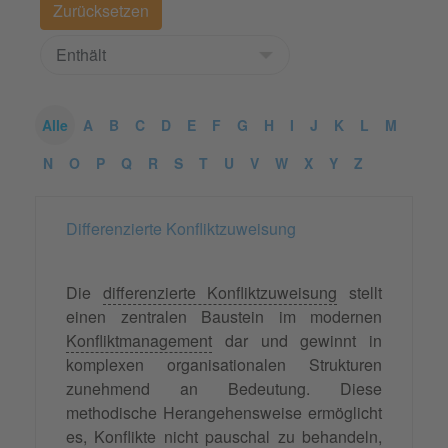
Alle
A
B
C
D
E
F
G
H
I
J
K
L
M
N
O
P
Q
R
S
T
U
V
W
X
Y
Z
Differenzierte Konfliktzuweisung
Die
differenzierte Konfliktzuweisung
stellt
einen zentralen Baustein im modernen
Konfliktmanagement
dar und gewinnt in
komplexen organisationalen Strukturen
zunehmend an Bedeutung. Diese
methodische Herangehensweise ermöglicht
es, Konflikte nicht pauschal zu behandeln,