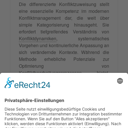
Die differenzierte Konfliktzuweisung stellt
eine essenzielle Kompetenz im modernen
Konfliktmanagement dar, die weit über
simple Kategorisierung hinausgeht. Sie
erfordert tiefgreifendes Verständnis von
Konfliktdynamiken
, systematisches
Vorgehen und kontinuierliche Anpassung an
sich verändernde Kontexte. Während die
Methode erhebliche Potenziale zur
Optimierung von
Konfliktbearbeitungsprozessen bietet,
müssen ihre Grenzen und Voraussetzungen
realistisch eingeschätzt werden. Die Zukunft
liegt in der intelligenten Kombination
menschlicher Expertise mit technologischen
Hilfsmitteln, um noch präzisere und
effektivere Zuweisungsstrategien zu
entwickeln.