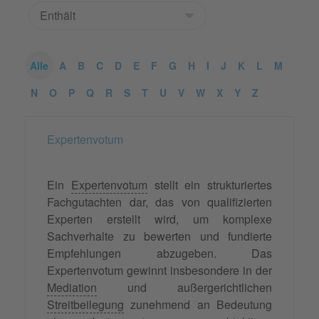
Alle
A
B
C
D
E
F
G
H
I
J
K
L
M
N
O
P
Q
R
S
T
U
V
W
X
Y
Z
Expertenvotum
Ein
Expertenvotum
stellt ein strukturiertes
Fachgutachten dar, das von qualifizierten
Experten erstellt wird, um komplexe
Sachverhalte zu bewerten und fundierte
Empfehlungen abzugeben. Das
Expertenvotum gewinnt insbesondere in der
Mediation
und außergerichtlichen
Streitbeilegung
zunehmend an Bedeutung