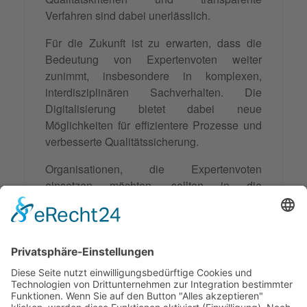
Verfahren sind dabei unerlässlich.
Für die Zukunft ist zu erwarten, dass die
Bedeutung von Expertenvoten weiter
zunimmt, insbesondere in komplexen,
interdisziplinären Sachverhalten. Die
Digitalisierung bietet dabei neue
Möglichkeiten für effizientere Prozesse und
verbesserte Qualitätssicherung.
Organisationen, die Expertenvoten
einsetzen möchten, sollten in die
Entwicklung angemessener Verfahren und
die Auswahl qualifizierter Experten
investieren. Nur so können sie das volle
Potenzial dieses Instruments ausschöpfen
und fundierte Entscheidungen auf Basis
objektiver Fachexpertise treffen.