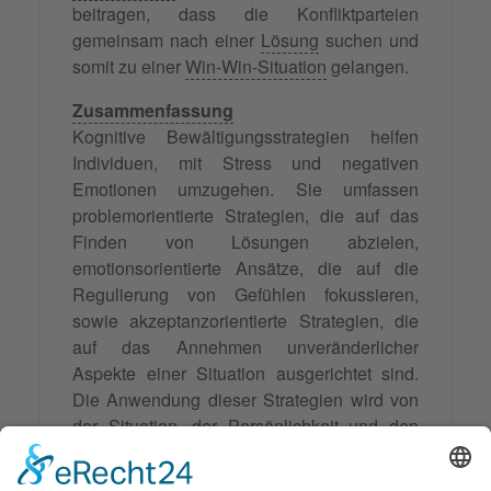
beitragen, dass die Konfliktparteien
gemeinsam nach einer
Lösung
suchen und
somit zu einer
Win-Win-Situation
gelangen.
Zusammenfassung
Kognitive Bewältigungsstrategien helfen
Individuen, mit Stress und negativen
Emotionen umzugehen. Sie umfassen
problemorientierte Strategien, die auf das
Finden von Lösungen abzielen,
emotionsorientierte Ansätze, die auf die
Regulierung von Gefühlen fokussieren,
sowie akzeptanzorientierte Strategien, die
auf das Annehmen unveränderlicher
Aspekte einer Situation ausgerichtet sind.
Die Anwendung dieser Strategien wird von
der Situation, der Persönlichkeit und den
vorhandenen Ressourcen beeinflusst. Im
Alltag, der Beratung, dem Coaching und der