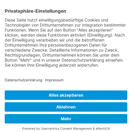
Mediation werden sie genutzt, um
Herausforderungen zu begegnen, die
psychische Belastung zu reduzieren und
Konfliktlösungen
zu fördern.
Synonyme: Kognitive Bewältigungsstrategie
© 2026 Frank Hartung Ihr Mediator bei Konflikten in Familie,
Erbschaft, Beruf, Wirtschaft und Schule
🏠 06844 Dessau-Roßlau Albrechtstraße 116 ☎
0340 530
952 03
263
Bewertungen auf ProvenExpert.com
Frank Hartung - Familien- und Wirtschaftsmediator