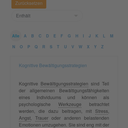
Alle
A
B
C
D
E
F
G
H
I
J
K
L
M
N
O
P
Q
R
S
T
U
V
W
X
Y
Z
Kognitive Bewältigungsstrategien
Kognitive
Bewältigungsstrategien
sind Teil
der allgemeinen Bewältigungsfähigkeiten
eines Individuums und können als
psychologische
Werkzeuge
betrachtet
werden, die dazu beitragen, mit
Stress
,
Angst
,
Trauer
oder anderen belastenden
Emotionen
umzugehen. Sie sind eng mit der