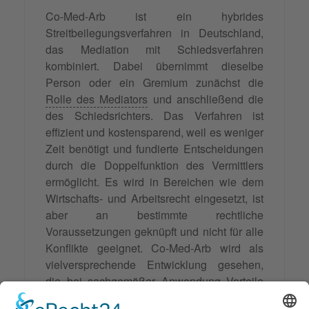
Co-Med-Arb ist ein hybrides
Streitbeilegungsverfahren in Deutschland,
das Mediation mit Schiedsverfahren
kombiniert. Dabei übernimmt dieselbe
Person oder ein Gremium zunächst die
Rolle des Mediators
und anschließend die
des Schiedsrichters. Das Verfahren ist
effizient und kostensparend, weil es weniger
Zeit benötigt und fundierte Entscheidungen
durch die Doppelfunktion des Vermittlers
ermöglicht. Es wird in Bereichen wie dem
Wirtschafts- und Arbeitsrecht eingesetzt, ist
aber an bestimmte rechtliche
Voraussetzungen geknüpft und nicht für alle
Konflikte geeignet. Co-Med-Arb wird als
vielversprechende Entwicklung gesehen,
die bei sachgemäßer Anwendung Vorteile
bietet, aber eine sorgfältige Planung und