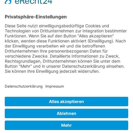
qualifizierte Durchführung erfordert. Die
Zunahme seiner
Akzeptanz
deutet darauf
hin, dass es zukünftig eine wichtigere Rolle
in der außergerichtlichen Streitbeilegung
spielen könnte.
Synonyme: Co-Med-Arb-Verfahren
© 2026 Frank Hartung Ihr Mediator bei Konflikten in Familie,
Erbschaft, Beruf, Wirtschaft und Schule
🏠 06844 Dessau-Roßlau Albrechtstraße 116 ☎
0340 530
952 03
263
Bewertungen auf ProvenExpert.com
Frank Hartung - Familien- und Wirtschaftsmediator