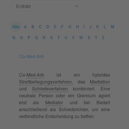
Alle
A
B
C
D
E
F
G
H
I
J
K
L
M
N
O
P
Q
R
S
T
U
V
W
X
Y
Z
Co-Med-Arb
Co-
Med-Arb
ist ein hybrides
Streitbeilegungsverfahren
, das
Mediation
und
Schiedsverfahren
kombiniert. Eine
neutrale Person oder ein Gremium agiert
erst als
Mediator
und bei Bedarf
anschließend als Schiedsrichter, um eine
verbindliche Entscheidung zu treffen.