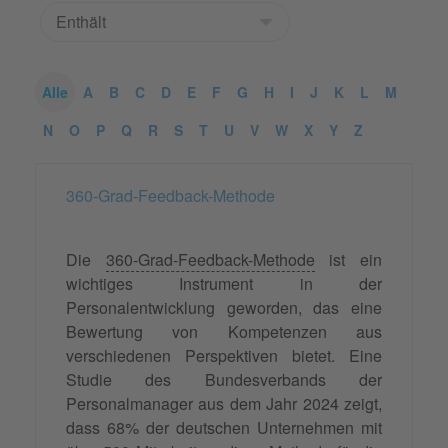
Alle
A
B
C
D
E
F
G
H
I
J
K
L
M
N
O
P
Q
R
S
T
U
V
W
X
Y
Z
360-Grad-Feedback-Methode
Die
360-Grad-Feedback-Methode
ist ein
wichtiges Instrument in der
Personalentwicklung geworden, das eine
Bewertung von Kompetenzen aus
verschiedenen Perspektiven bietet. Eine
Studie des Bundesverbands der
Personalmanager aus dem Jahr 2024 zeigt,
dass 68% der deutschen Unternehmen mit