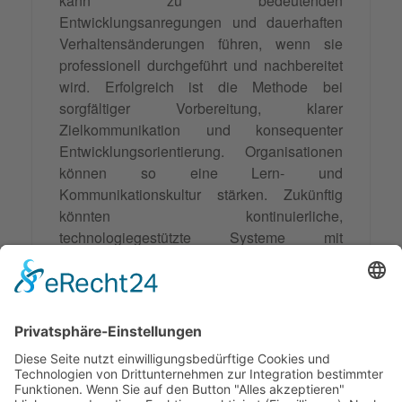
kann zu bedeutenden
Entwicklungsanregungen und dauerhaften
Verhaltensänderungen führen, wenn sie
professionell durchgeführt und nachbereitet
wird. Erfolgreich ist die Methode bei
sorgfältiger Vorbereitung, klarer
Zielkommunikation und konsequenter
Entwicklungsorientierung. Organisationen
können so eine Lern- und
Kommunikationskultur stärken. Zukünftig
könnten kontinuierliche,
technologiegestützte Systeme mit
Künstlicher Intelligenz und maschinellem
Lernen die Feedback-Methoden verbessern
und personalisierte
Entwicklungsempfehlungen bieten.