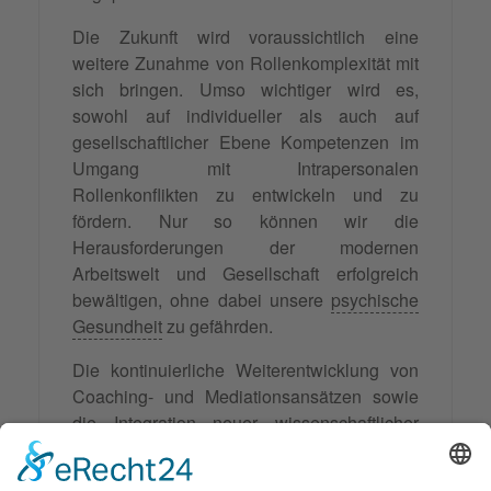
Die Zukunft wird voraussichtlich eine
weitere Zunahme von Rollenkomplexität mit
sich bringen. Umso wichtiger wird es,
sowohl auf individueller als auch auf
gesellschaftlicher Ebene Kompetenzen im
Umgang mit Intrapersonalen
Rollenkonflikten zu entwickeln und zu
fördern. Nur so können wir die
Herausforderungen der modernen
Arbeitswelt und Gesellschaft erfolgreich
bewältigen, ohne dabei unsere
psychische
Gesundheit
zu gefährden.
Die kontinuierliche Weiterentwicklung von
Coaching- und Mediationsansätzen sowie
die Integration neuer wissenschaftlicher
Erkenntnisse werden dabei eine zentrale
Rolle spielen. Intrapersonale Rollenkonflikte