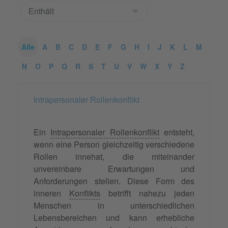
Alle
A
B
C
D
E
F
G
H
I
J
K
L
M
N
O
P
Q
R
S
T
U
V
W
X
Y
Z
Intrapersonaler Rollenkonflikt
Ein
Intrapersonaler Rollenkonflikt
entsteht,
wenn eine Person gleichzeitig verschiedene
Rollen innehat, die miteinander
unvereinbare Erwartungen und
Anforderungen stellen. Diese Form des
inneren
Konflikts
betrifft nahezu jeden
Menschen in unterschiedlichen
Lebensbereichen und kann erhebliche