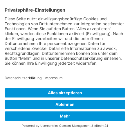
sind nicht nur ein individuelles Problem,
sondern auch eine gesellschaftliche
Aufgabe, die gemeinsame Lösungsansätze
erfordert.
Synonyme: Intrapersonale Rollenkonflikte
© 2026 Frank Hartung Ihr Mediator bei Konflikten in Familie,
Erbschaft, Beruf, Wirtschaft und Schule
🏠 06844 Dessau-Roßlau Albrechtstraße 116 ☎
0340 530
952 03
263
Bewertungen auf ProvenExpert.com
Frank Hartung - Familien- und Wirtschaftsmediator