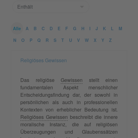
Alle
A
B
C
D
E
F
G
H
I
J
K
L
M
N
O
P
Q
R
S
T
U
V
W
X
Y
Z
Religiöses Gewissen
Das religiöse
Gewissen
stellt einen
fundamentalen Aspekt menschlicher
Entscheidungsfindung dar, der sowohl in
persönlichen als auch in professionellen
Kontexten von erheblicher Bedeutung ist.
Religiöses Gewissen
beschreibt die innere
moralische Instanz, die auf religiösen
Überzeugungen und Glaubenssätzen