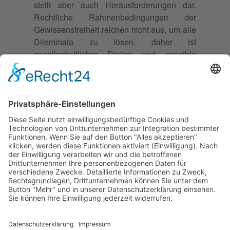
stellt aber auch Herausforderungen dar.
Rechtliche Rahmenbedingungen der
Gewissensfreiheit reichen nicht aus, um alle
Dilemmata zu lösen, daher ist
gesellschaftlicher Dialog und sensible
Praxis notwendig. Zukünftig ist ein tieferes
Verständnis für religiöses Gewissen
entscheidend, um respektvoll mit religiöser
Vielfalt umzugehen. Es bleibt ein zentraler
Faktor für menschliche
Motivation
und
Entscheidungsfindung und ist wesentlich für
eine friedliche Gesellschaft.
© 2026 Frank Hartung Ihr Mediator bei Konflikten in Familie,
Erbschaft, Beruf, Wirtschaft und Schule