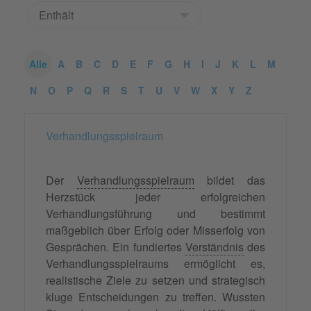
Alle
A
B
C
D
E
F
G
H
I
J
K
L
M
N
O
P
Q
R
S
T
U
V
W
X
Y
Z
Verhandlungsspielraum
Der
Verhandlungsspielraum
bildet das
Herzstück jeder erfolgreichen
Verhandlungsführung und bestimmt
maßgeblich über Erfolg oder Misserfolg von
Gesprächen. Ein fundiertes
Verständnis
des
Verhandlungsspielraums ermöglicht es,
realistische Ziele zu setzen und strategisch
kluge Entscheidungen zu treffen. Wussten