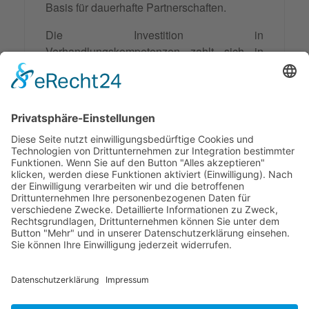
Basis für dauerhafte Partnerschaften.
Die Investition in
Verhandlungskompetenzen zahlt sich in
allen Lebensbereichen aus. Von alltäglichen
Entscheidungen bis hin zu komplexen
Geschäftsverhandlungen - das Verständnis
für
Verhandlungsspielräume
ermöglicht
bessere Ergebnisse und
zufriedenstellendere Beziehungen.
Synonyme: Verhandlungsspielräume
© 2026 Frank Hartung Ihr Mediator bei Konflikten in Familie,
Erbschaft, Beruf, Wirtschaft und Schule
🏠 06844 Dessau-Roßlau Albrechtstraße 116 ☎
0340 530