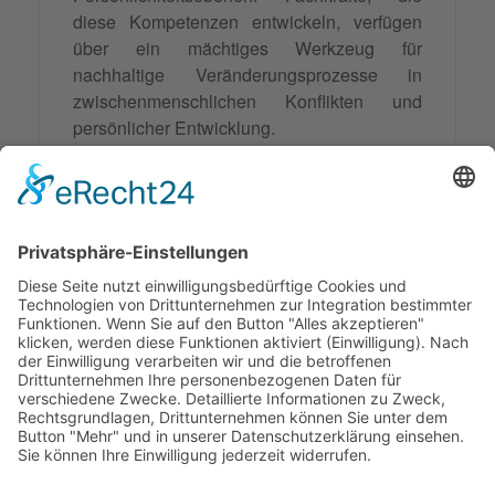
diese Kompetenzen entwickeln, verfügen
über ein mächtiges Werkzeug für
nachhaltige Veränderungsprozesse in
zwischenmenschlichen Konflikten und
persönlicher Entwicklung.
Die behaviorale Ebene wird auch zukünftig
eine zentrale Rolle in der professionellen
Beratung
spielen, da sie den Brückenschlag
zwischen theoretischem Verständnis und
praktischer Anwendung ermöglicht. Ihre
Bedeutung für
erfolgreiche Mediation
und
Coaching kann nicht überschätzt werden.
© 2026 Frank Hartung Ihr Mediator bei Konflikten in Familie,
Erbschaft, Beruf, Wirtschaft und Schule