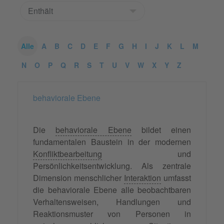
Alle
A
B
C
D
E
F
G
H
I
J
K
L
M
N
O
P
Q
R
S
T
U
V
W
X
Y
Z
behaviorale Ebene
Die
behaviorale Ebene
bildet einen
fundamentalen Baustein in der modernen
Konfliktbearbeitung
und
Persönlichkeitsentwicklung. Als zentrale
Dimension menschlicher
Interaktion
umfasst
die behaviorale Ebene alle beobachtbaren
Verhaltensweisen, Handlungen und
Reaktionsmuster von Personen in