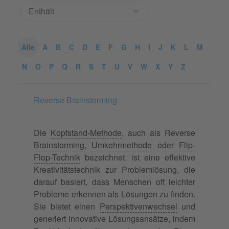
Alle
A
B
C
D
E
F
G
H
I
J
K
L
M
N
O
P
Q
R
S
T
U
V
W
X
Y
Z
Reverse Brainstorming
Die
Kopfstand-Methode
, auch als Reverse
Brainstorming
,
Umkehrmethode
oder
Flip-
Flop-Technik
bezeichnet. ist eine effektive
Kreativitätstechnik zur Problemlösung, die
darauf basiert, dass Menschen oft leichter
Probleme erkennen als Lösungen zu finden.
Sie bietet einen
Perspektivenwechsel
und
generiert innovative Lösungsansätze, indem