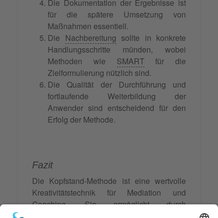
Die Dokumentation der Ergebnisse ist
für die spätere Umsetzung von
Maßnahmen essentiell.
Die
Nachbereitung
sollte in konkrete
Handlungsschritte münden, wobei
Methoden wie
SMART
für die
Zielformulierung nützlich sind.
Die Qualität der Durchführung und
fortlaufende Weiterbildung der
Anwender sind entscheidend für den
Erfolg der Methode.
Fazit
Die Kopfstand-Methode ist eine wertvolle
Kreativitätstechnik für Mediation und
Coaching. Sie ermöglicht durch
Perspektivwechsel neue Lösungen und ist