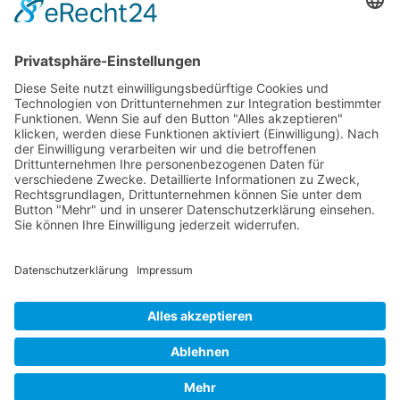
daher für Fachleute in diesen Bereichen
unverzichtbar. Die Methode sollte in deren
Ausbildung
und Praxis integriert werden, um
die Qualität ihrer Arbeit zu erhöhen.
Synonyme: Kopfstand-Methode,
Umkehrmethode, Flip-Flop-Technik
© 2026 Frank Hartung Ihr Mediator bei Konflikten in Familie,
Erbschaft, Beruf, Wirtschaft und Schule
🏠 06844 Dessau-Roßlau Albrechtstraße 116 ☎
0340 530
952 03
263
Bewertungen auf ProvenExpert.com
Frank Hartung - Familien- und Wirtschaftsmediator