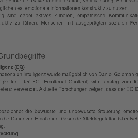
azu gehören
effektive Kommunikation
,
Konfliktlösung
, Einfluss
lichen es, emotionale Informationen konstruktiv zu nutzen.
tig sind dabei
aktives Zuhören
, empathische Kommunikati
ruktiv zu führen. Menschen mit ausgeprägten sozialen Fert
Grundbegriffe
ligenz (
EQ
)
emotionalen Intelligenz wurde maßgeblich von Daniel Goleman ge
igkeiten. Der EQ (Emotional Quotient) wird analog zum IQ 
enz verwendet. Aktuelle Forschungen zeigen, dass der EQ für be
n bezeichnet die bewusste und unbewusste Steuerung emotio
uch die Dauer von Emotionen. Gesunde Affektregulation ist ents
ng.
teckung