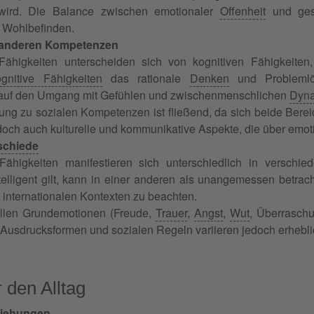
wird. Die Balance zwischen emotionaler
Offenheit
und gesu
 Wohlbefinden.
 anderen Kompetenzen
Fähigkeiten unterscheiden sich von kognitiven Fähigkeiten,
ognitive Fähigkeiten
das rationale
Denken
und Problemlös
 auf den Umgang mit Gefühlen und zwischenmenschlichen
Dyn
ng zu sozialen Kompetenzen ist fließend, da sich beide Ber
och auch kulturelle und kommunikative Aspekte, die über emot
rschiede
Fähigkeiten manifestieren sich unterschiedlich in verschie
telligent gilt, kann in einer anderen als unangemessen betracht
 internationalen Kontexten zu beachten.
ellen Grundemotionen (Freude,
Trauer
,
Angst
,
Wut
, Überraschu
e Ausdrucksformen und sozialen Regeln variieren jedoch erhebli
 den Alltag
ziehungen