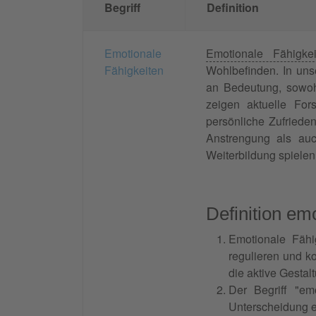
Begriff
Definition
Emotionale
Emotionale Fähigkei
Fähigkeiten
Wohlbefinden. In un
an Bedeutung, sowohl
zeigen aktuelle For
persönliche Zufriede
Anstrengung als auc
Weiterbildung spielen
Definition em
Emotionale Fäh
regulieren und k
die aktive Gestal
Der Begriff "em
Unterscheidung ex