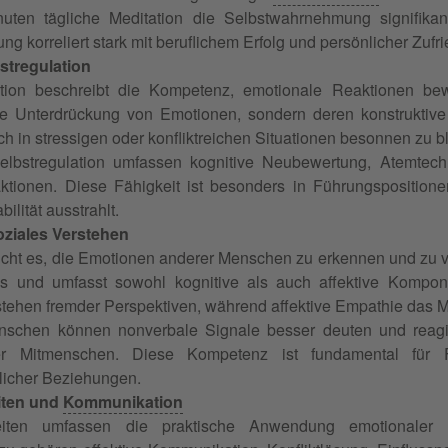
nuten tägliche Meditation die Selbstwahrnehmung signifika
 korreliert stark mit beruflichem Erfolg und persönlicher Zufri
stregulation
ation beschreibt die Kompetenz, emotionale Reaktionen b
ie Unterdrückung von Emotionen, sondern deren konstruktive K
ch in stressigen oder konfliktreichen Situationen besonnen zu b
elbstregulation umfassen kognitive Neubewertung, Atemtec
ktionen. Diese Fähigkeit ist besonders in Führungsposition
ilität ausstrahlt.
ziales Verstehen
cht es, die Emotionen anderer Menschen zu erkennen und zu ve
s und umfasst sowohl kognitive als auch affektive Kompon
rstehen fremder Perspektiven, während affektive Empathie das M
schen können nonverbale Signale besser deuten und reagi
rer Mitmenschen. Diese Kompetenz ist fundamental für
icher Beziehungen.
eiten und
Kommunikation
keiten umfassen die praktische Anwendung emotionaler 