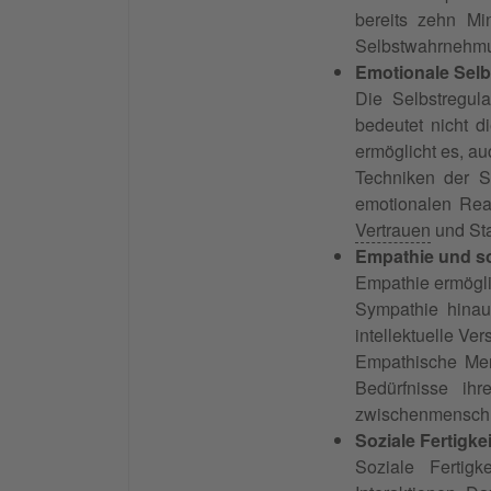
bereits zehn Mi
Selbstwahrnehmung
Emotionale Selb
Die Selbstregul
bedeutet nicht d
ermöglicht es, au
Techniken der S
emotionalen Rea
Vertrauen
und Stab
Empathie und so
Empathie ermögli
Sympathie hinau
intellektuelle Ve
Empathische Men
Bedürfnisse ih
zwischenmenschl
Soziale Fertigk
Soziale Fertig