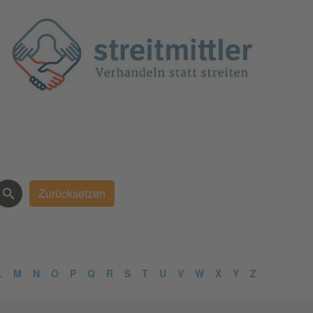
L
M
N
O
P
Q
R
S
T
U
V
W
X
Y
Z