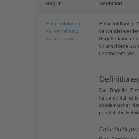
Begriff
Definition
Entschuldigung
Entschuldigung
,
V
vs. Verzeihung
verwendet werden.
vs. Vergebung
Begriffe kann uns
Unterschiede zwi
Lebensbereiche..
Definitione
Die Begriffe En
fundamental unte
akademischer Nat
persönliche Entwi
Entschuldigun