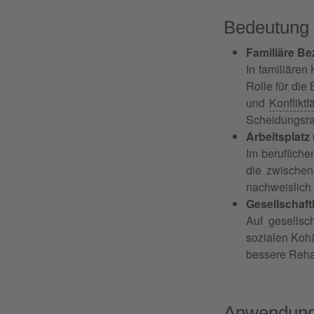
Bedeutung f
Familiäre B
In familiären
Rolle für die
und
Konfliktf
Scheidungsra
Arbeitsplatz
Im berufliche
die zwischen
nachweislich 
Gesellschaf
Auf gesellsc
sozialen Kohä
bessere Rehab
Anwendung