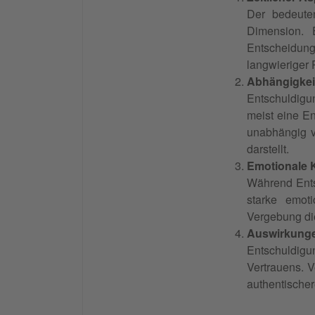
Der bedeuten
Dimension. 
Entscheidung
langwieriger
Abhängigkei
Entschuldigun
meist eine En
unabhängig v
darstellt.
Emotionale
Während Entsc
starke emot
Vergebung die
Auswirkunge
Entschuldigu
Vertrauens. V
authentischer