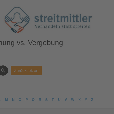
ihung vs. Vergebung
L
M
N
O
P
Q
R
S
T
U
V
W
X
Y
Z