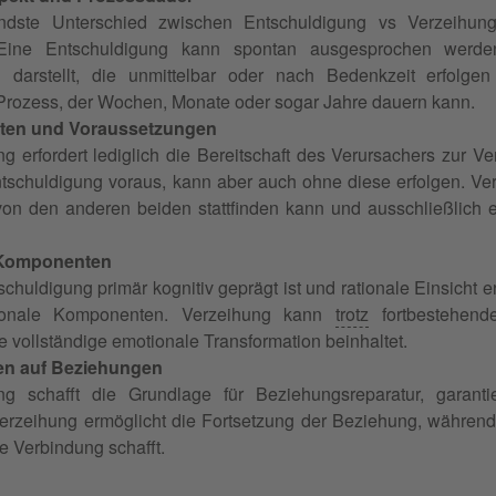
dste Unterschied zwischen Entschuldigung vs Verzeihung 
Eine Entschuldigung kann spontan ausgesprochen werde
 darstellt, die unmittelbar oder nach Bedenkzeit erfolge
 Prozess, der Wochen, Monate oder sogar Jahre dauern kann.
ten und Voraussetzungen
g erfordert lediglich die Bereitschaft des Verursachers zur 
tschuldigung voraus, kann aber auch ohne diese erfolgen. Verg
on den anderen beiden stattfinden kann und ausschließlich 
 Komponenten
huldigung primär kognitiv geprägt ist und rationale Einsicht 
ionale Komponenten. Verzeihung kann
trotz
fortbestehend
 vollständige emotionale Transformation beinhaltet.
n auf Beziehungen
ng schafft die Grundlage für Beziehungsreparatur, garanti
erzeihung ermöglicht die Fortsetzung der Beziehung, während 
e Verbindung schafft.