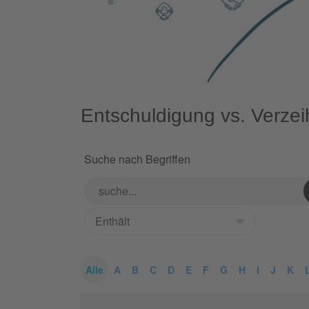
Entschuldigung vs. Verze
Suche nach Begriffen
Alle
A
B
C
D
E
F
G
H
I
J
K