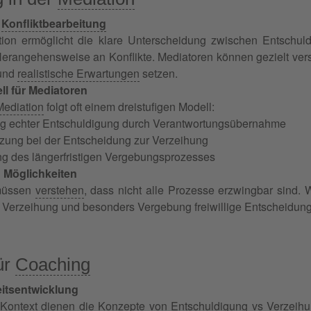
e
Konfliktbearbeitung
tion ermöglicht die klare Unterscheidung zwischen Entschu
e Herangehensweise an Konflikte. Mediatoren können gezielt v
 und
realistische Erwartungen
setzen.
l für Mediatoren
Mediation
folgt oft einem dreistufigen Modell:
g echter Entschuldigung durch Verantwortungsübernahme
tzung bei der Entscheidung zur Verzeihung
ng des längerfristigen Vergebungsprozesses
 Möglichkeiten
müssen
verstehen
, dass nicht alle Prozesse erzwingbar sind.
 Verzeihung und besonders Vergebung freiwillige Entscheidunge
ür
Coaching
itsentwicklung
Kontext dienen die Konzepte von Entschuldigung vs Verzeih