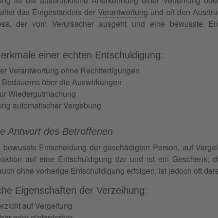
ung ist die ausdrückliche Anerkennung einer Verfehlung ode
altet das Eingeständnis der
Verantwortung
und oft den Ausdru
zess, der vom Verursacher ausgeht und eine bewusste Ent
erkmale einer echten Entschuldigung:
r Verantwortung ohne Rechtfertigungen
 Bedauerns über die Auswirkungen
 zur Wiedergutmachung
ung automatischer Vergebung
ie Antwort des Betroffenen
e bewusste Entscheidung der geschädigten Person, auf Vergel
Reaktion auf eine Entschuldigung dar und ist ein Geschenk, 
uch ohne vorherige Entschuldigung erfolgen, ist jedoch oft der
che Eigenschaften der Verzeihung:
erzicht auf Vergeltung
bar oder einforderbar