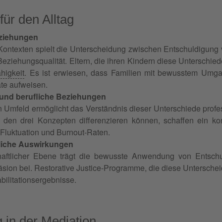
ür den Alltag
eziehungen
 Kontexten spielt die Unterscheidung zwischen Entschuldigung
 Beziehungsqualität. Eltern, die ihren Kindern diese Unterschie
ähigkeit
. Es ist erwiesen, dass Familien mit bewusstem Umga
te aufweisen.
 und berufliche Beziehungen
n Umfeld ermöglicht das Verständnis dieser Unterschiede profes
 den drei Konzepten differenzieren können, schaffen ein kon
Fluktuation und Burnout-Raten.
tliche Auswirkungen
haftlicher Ebene trägt die bewusste Anwendung von Entsch
sion bei. Restorative Justice-Programme, die diese Unterschei
ilitationsergebnisse.
 in der
Mediation