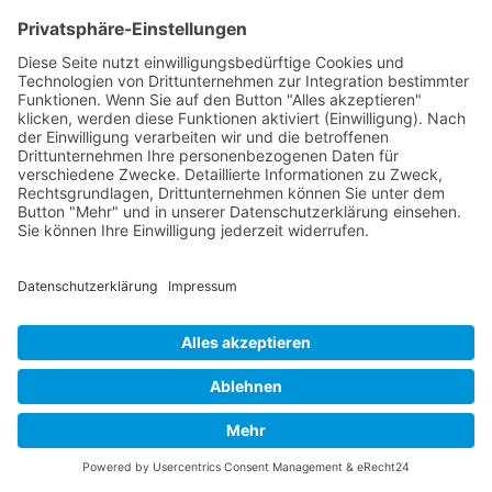
Technische Lösungsansätze
Moderne Mediation bei Online-
Streitigkeiten nutzt innovative
technische Lösungsansätze. Künstliche
Intelligenz kann dabei helfen,
Kommunikationsmuster
zu analysieren
und Eskalationspotentiale frühzeitig zu
erkennen. Blockchain-Technologie
ermöglicht die sichere und
unveränderliche Dokumentation von
Mediationsvereinbarungen.
Spezielle Apps und Plattformen für
Konfliktlösung bieten strukturierte
Kommunikationskanäle und
automatisierte Moderationsfunktionen.
Diese technischen Hilfsmittel erweitern
die Möglichkeiten traditioneller
Mediation erheblich und ermöglichen
neue Formen der
Konfliktbearbeitung
.