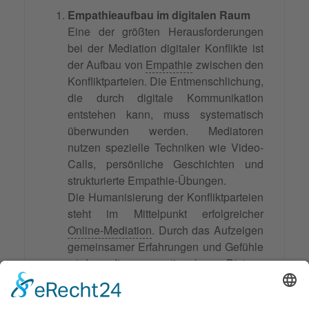
Empathieaufbau im digitalen Raum
Eine der größten Herausforderungen
bei der Mediation digitaler Konflikte ist
der Aufbau von
Empathie
zwischen den
Konfliktparteien. Die Entmenschlichung,
die durch digitale Kommunikation
entstehen kann, muss systematisch
überwunden werden. Mediatoren
nutzen spezielle Techniken wie Video-
Calls, persönliche Geschichten und
strukturierte Empathie-Übungen.
Die Humanisierung der Konfliktparteien
steht im Mittelpunkt erfolgreicher
Online-Mediation
. Durch das Aufzeigen
gemeinsamer Erfahrungen und Gefühle
wird die emotionale Distanz
überwunden, die oft zu digitalen
Konflikten beiträgt.