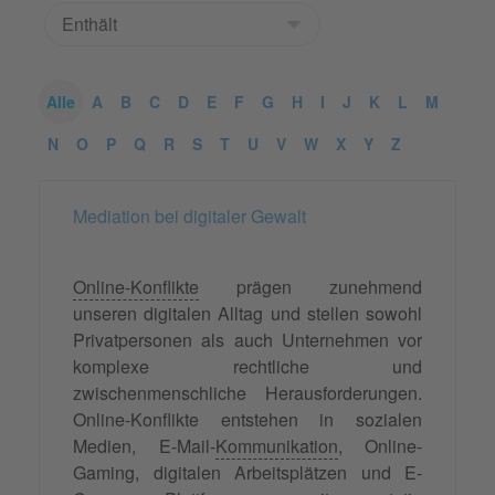
Alle
A
B
C
D
E
F
G
H
I
J
K
L
M
N
O
P
Q
R
S
T
U
V
W
X
Y
Z
Mediation bei digitaler Gewalt
Online-Konflikte
prägen zunehmend
unseren digitalen Alltag und stellen sowohl
Privatpersonen als auch Unternehmen vor
komplexe rechtliche und
zwischenmenschliche Herausforderungen.
Online-Konflikte entstehen in sozialen
Medien, E-Mail-
Kommunikation
, Online-
Gaming, digitalen Arbeitsplätzen und E-