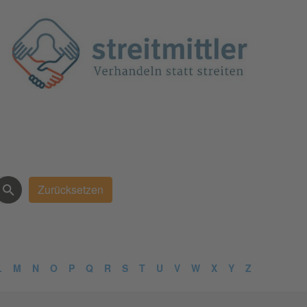
L
M
N
O
P
Q
R
S
T
U
V
W
X
Y
Z