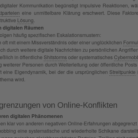
digitaler Kommunikation begünstigt impulsive Reaktionen, wäh
ktparteien
eine unmittelbare Klärung erschwert. Diese Faktore
truktive
Lösung
.
n digitalen Räumen
folgen häufig spezifischen Eskalationsmustern:
 oft mit einem Missverständnis oder einer unglücklichen
Formul
ich durch weitere digitale Nachrichten zu persönlichen Angriffe
eßlich in öffentliche
Shitstorms
oder systematisches
Cybermob
 weiterer Personen durch Weiterleitung oder öffentliche Posts 
ft eine Eigendynamik, bei der die ursprünglichen
Streitpunkte
i
thema wird.
renzungen von Online-Konflikten
ren digitalen Phänomenen
sen klar von anderen negativen Online-Erfahrungen abgegrenzt
bing eine systematische und wiederholte Schikane darstellt, 