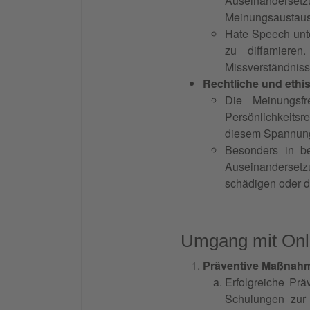
Auseinandersetzun
Meinungsaustausc
Hate Speech unte
zu diffamieren
Missverständniss
Rechtliche und ethi
Die Meinungsfr
Persönlichkeits
diesem Spannungs
Besonders in be
Auseinandersetz
schädigen oder d
Umgang mit Onli
Präventive Maßnah
Erfolgreiche Prä
Schulungen zur 