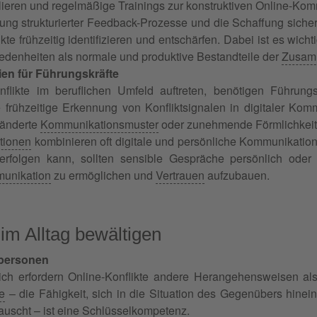
lieren und regelmäßige Trainings zur konstruktiven Online-Kom
ung strukturierter Feedback-Prozesse und die Schaffung sic
ikte frühzeitig identifizieren und entschärfen. Dabei ist es wicht
denheiten als normale und produktive Bestandteile der
Zusam
ien für Führungskräfte
flikte im beruflichen Umfeld auftreten, benötigen Führung
 frühzeitige Erkennung von Konfliktsignalen in digitaler Kom
ränderte
Kommunikationsmuster
oder zunehmende Förmlichkeit
ntionen
kombinieren oft digitale und persönliche Kommunikati
al erfolgen kann, sollten sensible Gespräche persönlich ode
unikation
zu ermöglichen und
Vertrauen
aufzubauen.
 im Alltag bewältigen
tpersonen
ich erfordern Online-Konflikte andere Herangehensweisen als
e
– die Fähigkeit, sich in die Situation des Gegenübers hinei
auscht – ist eine Schlüsselkompetenz.