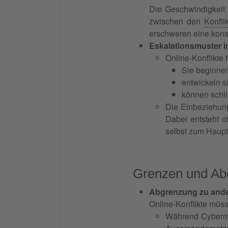
Die Geschwindigkeit 
zwischen den
Konfli
erschweren eine kons
Eskalationsmuster i
Online-Konflikte 
Sie beginnen
entwickeln s
können schli
Die Einbeziehung
Dabei entsteht o
selbst zum Haupt
Grenzen und Abg
Abgrenzung zu ande
Online-Konflikte müs
Während Cybermob