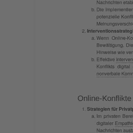
Nachrichten etab
Die Implementier
potenzielle Konfl
Meinungsverschie
Interventionsstrateg
Wenn Online-Kon
Bewältigung. Die
Hinweise wie ve
Effektive
Interve
Konflikts digit
nonverbale Komm
Online-Konflikte
Strategien für Priva
Im privaten Bere
digitaler
Empathi
Nachrichten aust