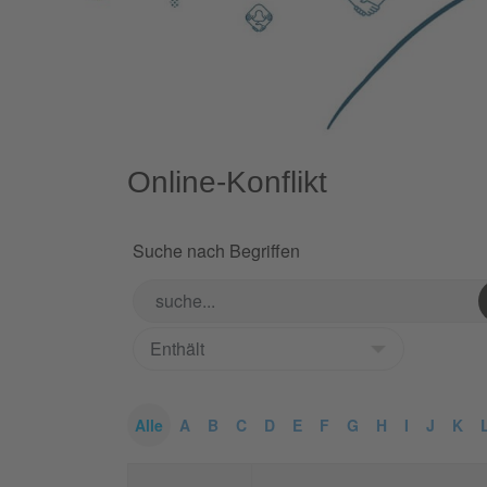
Online-Konflikt
Suche nach Begriffen
Alle
A
B
C
D
E
F
G
H
I
J
K