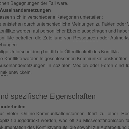
lichen Begegnungen der Fall wäre.
r Auseinandersetzungen
assen sich in verschiedene Kategorien unterteilen:
e
entstehen durch unterschiedliche Meinungen zu Fakten oder
nflikte
werden auf persönlicher Ebene ausgetragen und haben 
nflikte
betreffen die Zuteilung von
Ressourcen
oder Aufmerksa
ebungen.
ige Unterscheidung betrifft die Öffentlichkeit des Konflikts:
ine-Konflikte werden in geschlossenen Kommunikationskanälen
 Auseinandersetzungen in sozialen Medien oder Foren sind fü
mik
entwickeln.
d spezifische Eigenschaften
onderheiten
tur vieler Online-Kommunikationsformen führt zu einer Re
lizit ausgedrückt werden, was oft zu Missverständnissen fü
kumentation des Konfliktverlaufs, die sowohl zur Aufarbeitung 