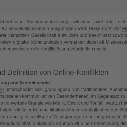
chnet eine
Auseinandersetzung
zwischen zwei oder meh
le Kommunikationskanäle ausgetragen wird. Diese Form der
Me
er vernetzten Gesellschaft entwickelt und beeinflusst sowohl
eiten digitaler
Kommunikation
verstärken dabei oft
Missverst
ngehensweise an die
Konfliktlösung
erforderlich macht.
d Definition von Online-Konflikten
nzung und Kernelemente
kt
unterscheidet sich grundlegend von traditionellen Auseina
rbundenen kommunikativen Besonderheiten. Im Gegensatz zu Fa
ge nonverbale Signale wie Mimik, Gestik und Tonfall, was zu häu
t vieler digitaler Kommunikationsformen ermöglicht es den Be
 kann aber gleichzeitig zu Verzögerungen und aufgestauten
E
Pseudonymität in digitalen Räumen oft eine Enthemmung, die