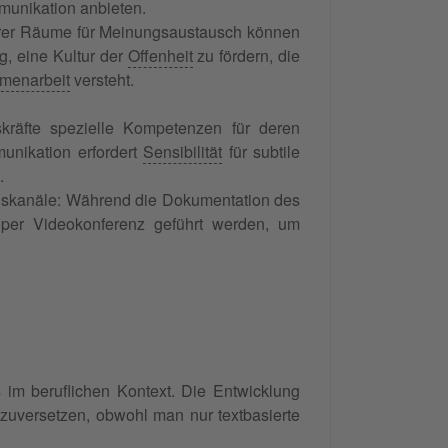
munikation anbieten.
herer Räume für Meinungsaustausch können
ig, eine Kultur der
Offenheit
zu fördern, die
menarbeit
versteht.
skräfte spezielle Kompetenzen für deren
munikation erfordert
Sensibilität
für subtile
.
onskanäle: Während die Dokumentation des
r per Videokonferenz geführt werden, um
 im beruflichen Kontext. Die Entwicklung
nzuversetzen, obwohl man nur textbasierte