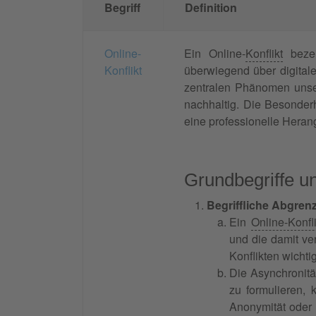
Begriff
Definition
Online-
Ein Online-
Konflikt
bezei
Konflikt
überwiegend über digita
zentralen Phänomen unser
nachhaltig. Die Besonderh
eine professionelle Hera
Grundbegriffe un
Begriffliche Abgre
Ein
Online-Konfli
und die damit ve
Konflikten wichti
Die Asynchronitä
zu formulieren,
Anonymität oder 