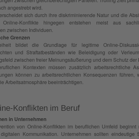
gen zwischen gleichberechtigten Parteien. Trolling zielt primä
h angestrebt wird.
rscheidet sich durch ihre diskriminierende Natur und die Abs
. Online-Konflikte hingegen entstehen meist aus sach
en zwischen Individuen.
sche Grenzen
eiheit bildet die Grundlage für legitime Online-Diskus
rechten und Straftatbeständen wie Beleidigung oder Verleu
feld zwischen freier Meinungsäußerung und dem Schutz der B
ruflichen Kontexten müssen zusätzlich arbeitsrechtliche Asp
ungen können zu arbeitsrechtlichen Konsequenzen führen,
ie Arbeitsatmosphäre beeinträchtigen.
ne-Konflikten im Beruf
men in Unternehmen
vention von Online-Konflikten im beruflichen Umfeld beginnt 
digitalen Kommunikation. Unternehmen sollten eindeutige S