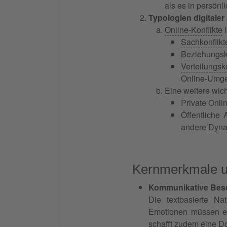
als es in persön
Typologien digitale
Online-Konflikte
l
Sachkonflikt
Beziehungsko
Verteilungsko
Online-Umg
Eine weitere wicht
Private Onl
Öffentliche
andere
Dyna
Kernmerkmale un
Kommunikative Bes
Die textbasierte Na
Emotionen müssen exp
schafft zudem eine Do