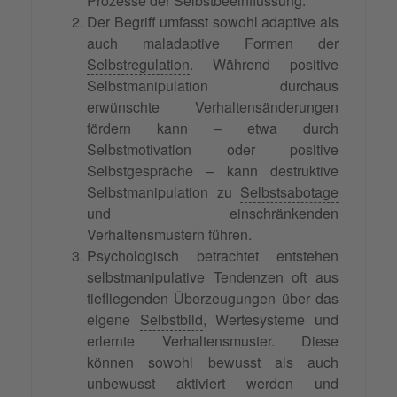
Prozesse der Selbstbeeinflussung.
Der Begriff umfasst sowohl adaptive als
auch maladaptive Formen der
Selbstregulation
. Während positive
Selbstmanipulation durchaus
erwünschte Verhaltensänderungen
fördern kann – etwa durch
Selbstmotivation
oder positive
Selbstgespräche – kann destruktive
Selbstmanipulation zu
Selbstsabotage
und einschränkenden
Verhaltensmustern führen.
Psychologisch betrachtet entstehen
selbstmanipulative Tendenzen oft aus
tiefliegenden Überzeugungen über das
eigene
Selbstbild
, Wertesysteme und
erlernte Verhaltensmuster. Diese
können sowohl bewusst als auch
unbewusst aktiviert werden und