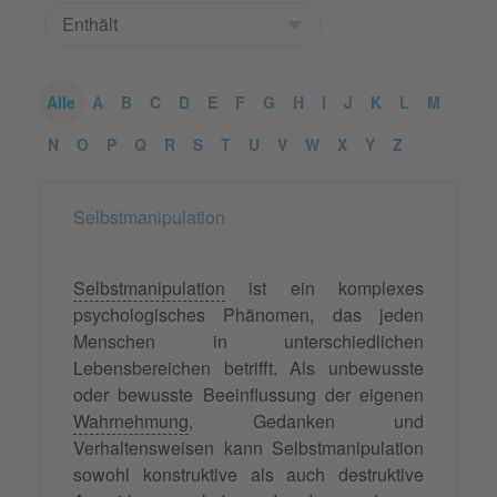
Alle
A
B
C
D
E
F
G
H
I
J
K
L
M
N
O
P
Q
R
S
T
U
V
W
X
Y
Z
Selbstmanipulation
Selbstmanipulation
ist ein komplexes
psychologisches Phänomen, das jeden
Menschen in unterschiedlichen
Lebensbereichen betrifft. Als unbewusste
oder bewusste Beeinflussung der eigenen
Wahrnehmung
, Gedanken und
Verhaltensweisen kann Selbstmanipulation
sowohl konstruktive als auch destruktive