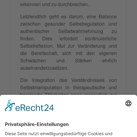
erkennen und zu durchbrechen.
Letztendlich geht es darum, eine Balance
zwischen gesunder Selbstregulation und
authentischer Selbstwahrnehmung zu
finden. Dies erfordert kontinuierliche
Selbstreflexion, Mut zur Veränderung und
die Bereitschaft, sich mit den eigenen
Schwächen und Stärken ehrlich
auseinanderzusetzen.
Die Integration des Verständnisses von
Selbstmanipulation in therapeutische und
beratende Tätigkeiten kann wesentlich zur
Verbesserung der Lebensqualität und des
persönlichen Wachstums beitragen. Es ist
ein wichtiger Baustein für eine ganzheitliche
Betrachtung menschlichen Verhaltens und
Erlebens.