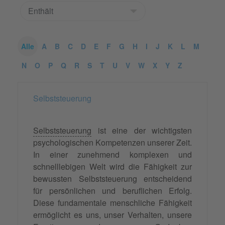
Alle
A
B
C
D
E
F
G
H
I
J
K
L
M
N
O
P
Q
R
S
T
U
V
W
X
Y
Z
Selbststeuerung
Selbststeuerung
ist eine der wichtigsten
psychologischen Kompetenzen unserer Zeit.
In einer zunehmend komplexen und
schnelllebigen Welt wird die Fähigkeit zur
bewussten Selbststeuerung entscheidend
für persönlichen und beruflichen Erfolg.
Diese fundamentale menschliche Fähigkeit
ermöglicht es uns, unser Verhalten, unsere