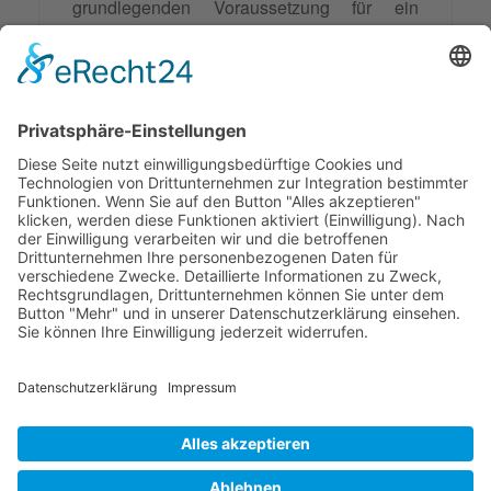
grundlegenden Voraussetzung für ein
erfülltes und erfolgreiches Leben.
Die Investition in die eigene
Selbststeuerungskompetenz zahlt sich in
allen Lebensbereichen aus und bildet das
Fundament für persönliche
Resilienz
,
berufliche Exzellenz und konstruktive
Beziehungen zu anderen Menschen.
© 2026 Frank Hartung Ihr Mediator bei Konflikten in Familie,
Erbschaft, Beruf, Wirtschaft und Schule
🏠 06844 Dessau-Roßlau Albrechtstraße 116 ☎
0340 530
952 03