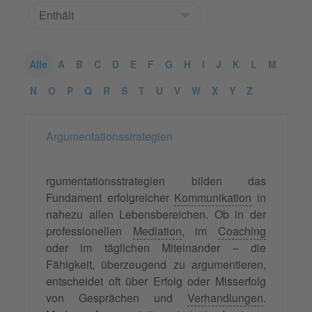
Alle
A
B
C
D
E
F
G
H
I
J
K
L
M
N
O
P
Q
R
S
T
U
V
W
X
Y
Z
Argumentationsstrategien
rgumentationsstrategien bilden das
Fundament erfolgreicher
Kommunikation
in
nahezu allen Lebensbereichen. Ob in der
professionellen
Mediation
, im
Coaching
oder im täglichen Miteinander – die
Fähigkeit, überzeugend zu argumentieren,
entscheidet oft über Erfolg oder Misserfolg
von Gesprächen und
Verhandlungen
.