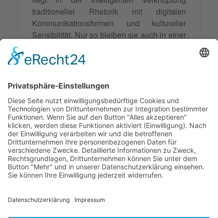
traditioneller Rhetorik mit digitalen
Kommunikationsformen und kultureller
Sensibilität
. Nur so bleiben sie auch in einer
sich wandelnden
Kommunikationslandschaft relevant und
wirkungsvoll.
Synonyme: Argumentationsstrategie
© 2026 Frank Hartung Ihr Mediator bei Konflikten in Familie,
Erbschaft, Beruf, Wirtschaft und Schule
🏠 06844 Dessau-Roßlau Albrechtstraße 116 ☎
0340 530