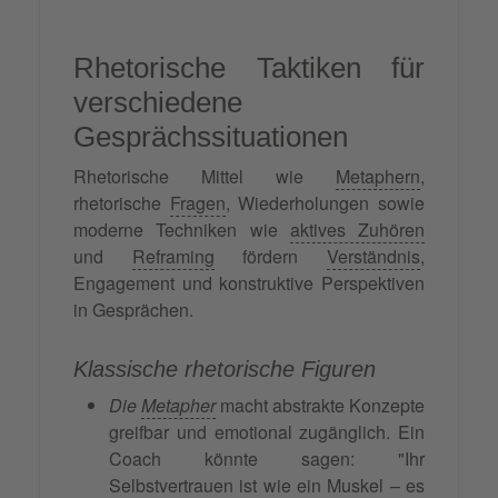
Rhetorische Taktiken für
verschiedene
Gesprächssituationen
Rhetorische Mittel wie
Metaphern
,
rhetorische
Fragen
, Wiederholungen sowie
moderne Techniken wie
aktives Zuhören
und
Reframing
fördern
Verständnis
,
Engagement und konstruktive Perspektiven
in Gesprächen.
Klassische rhetorische Figuren
Die
Metapher
macht abstrakte Konzepte
greifbar und emotional zugänglich. Ein
Coach könnte sagen: "Ihr
Selbstvertrauen
ist wie ein Muskel – es