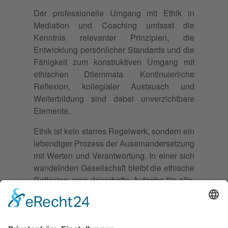
Der professionelle Umgang mit Ethik in
Mediation und Coaching umfasst die
Kenntnis relevanter Prinzipien, die
Entwicklung persönlicher Standards und die
Fähigkeit zum konstruktiven Umgang mit
ethischen Dilemmata. Kontinuierliche
Reflexion, kollegialer Austausch und
Weiterbildung sind dabei unverzichtbare
Elemente.
Ethik ist kein starres Regelwerk, sondern ein
lebendiger Prozess der Auseinandersetzung
mit Werten und Verantwortung. In einer sich
wandelnden Gesellschaft bleibt die ethische
Reflexion eine dauerhafte Aufgabe für alle,
die in zwischenmenschlichen Arbeitsfeldern
tätig sind. Die Investition in ethische
Kompetenz zahlt sich nicht nur in der