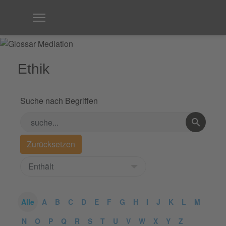
Ethik
Suche nach Begriffen
Alle
A
B
C
D
E
F
G
H
I
J
K
L
M
N
O
P
Q
R
S
T
U
V
W
X
Y
Z