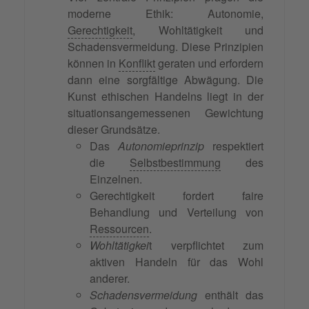
moderne Ethik: Autonomie,
Gerechtigkeit
, Wohltätigkeit und
Schadensvermeidung. Diese Prinzipien
können in
Konflikt
geraten und erfordern
dann eine sorgfältige Abwägung. Die
Kunst ethischen Handelns liegt in der
situationsangemessenen Gewichtung
dieser Grundsätze.
Das
Autonomieprinzip
respektiert
die
Selbstbestimmung
des
Einzelnen.
Gerechtigkeit fordert faire
Behandlung und Verteilung von
Ressourcen
.
Wohltätigkei
t verpflichtet zum
aktiven Handeln für das Wohl
anderer.
Schadensvermeidung
enthält das