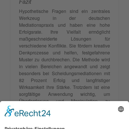
Fazit
Hypothetische Fragen sind ein zentrales
Werkzeug in der deutschen
Mediationspraxis und haben eine hohe
Erfolgsrate. Ihre Vielfalt ermöglicht
maßgeschneiderte Lösungen für
verschiedene Konflikte. Sie fördern kreative
Denkprozesse und helfen, festgefahrene
Muster zu durchbrechen. Die Methode wird
in vielen Bereichen angewandt und zeigt
besonders bei Scheidungsmediationen mit
82 Prozent Erfolg und langfristiger
Wirksamkeit ihre Stärke. Trotzdem ist eine
sorgfältige Anwendung wichtig, um
Überforderung und
Manipulation
zu
vermeiden. Die Mediationspraxis in
Deutschland zeigt mit einer Präferenz von
44 Prozent für diese Methode einen Trend
zu alternativen Konfliktlösungsformen und