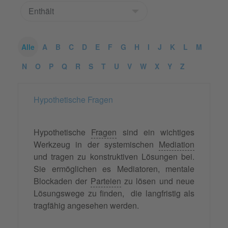
Alle
A
B
C
D
E
F
G
H
I
J
K
L
M
N
O
P
Q
R
S
T
U
V
W
X
Y
Z
Hypothetische Fragen
Hypothetische
Fragen
sind ein wichtiges
Werkzeug in der systemischen
Mediation
und tragen zu konstruktiven Lösungen bei.
Sie ermöglichen es Mediatoren, mentale
Blockaden der
Parteien
zu lösen und neue
Lösungswege zu finden, die langfristig als
tragfähig angesehen werden.