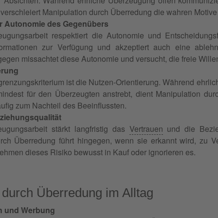
r Absichten. Während ehrliche Überzeugung offen kommunizie
 verschleiert Manipulation durch Überredung die wahren Motive
r Autonomie des Gegenübers
ugungsarbeit respektiert die Autonomie und Entscheidungsfr
nformationen zur Verfügung und akzeptiert auch eine ableh
egen missachtet diese Autonomie und versucht, die freie Wille
erung
grenzungskriterium ist die Nutzen-Orientierung. Während ehrlic
indest für den Überzeugten anstrebt, dient Manipulation du
ufig zum Nachteil des Beeinflussten.
eziehungsqualität
ugungsarbeit stärkt langfristig das
Vertrauen
und die Bezieh
rch Überredung führt hingegen, wenn sie erkannt wird, zu V
ehmen dieses Risiko bewusst in Kauf oder ignorieren es.
 durch Überredung im Alltag
h und Werbung