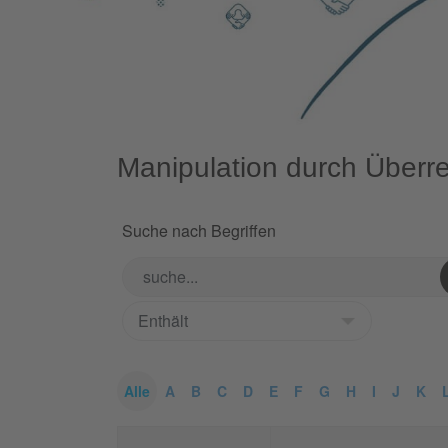
Manipulation durch Überr
Suche nach Begriffen
Alle
A
B
C
D
E
F
G
H
I
J
K