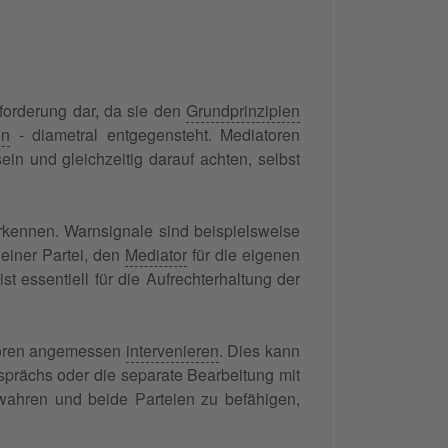
forderung dar, da sie den
Grundprinzipien
en
- diametral entgegensteht. Mediatoren
ein und gleichzeitig darauf achten, selbst
rkennen. Warnsignale sind beispielsweise
 einer Partei, den
Mediator
für die eigenen
st essentiell für die Aufrechterhaltung der
atoren angemessen
intervenieren
. Dies kann
sprächs oder die separate Bearbeitung mit
 wahren und beide Parteien zu befähigen,