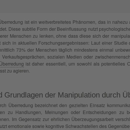
berredung ist ein weitverbreitetes Phänomen, das in nahezu a
indet. Diese subtile Form der Beeinflussung nutzt psychologis
rer Menschen zu lenken, ohne dass diese sich der manipulat
 sich in aktuellen Forschungsergebnissen: Laut einer Studi
hnittlich 73% der Menschen täglich mindestens einmal unbew
in Verkaufsgesprächen, sozialen Medien oder zwischenmens
 Überredung
ist daher essentiell, um sowohl als potentielles
st zu agieren.
nd Grundlagen der Manipulation durch 
urch Überredung bezeichnet den gezielten Einsatz kommunika
en zu Handlungen, Meinungen oder Entscheidungen zu be
enen. Im Gegensatz zur ehrlichen Überzeugungsarbeit verschl
utzt emotionale sowie kognitive Schwachstellen des Gegenübe