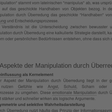
nipulation" stammt vom lateinischen "manipulus" ab, was ursprü
r auf das geschickte Handhaben von Objekten bezog. In 
ipulation durch Überredung das geschickte "Handhaben" von
ung
und Entscheidungsprozesse.
s Verständnis ist die Unterscheidung zwischen bewusster
lation durch Überredung eine kalkulierte Strategie darstellt, 
rn oder persönlichen Bedürfnissen entstehen, ohne dass sich
Aspekte der Manipulation durch Überr
einflussung
als Kernelement
er Aspekt der Manipulation durch Überredung liegt in der g
n nutzen
Gefühle
wie
Angst
,
Schuld
, Scham oder üb
prozesse zu umgehen. Diese
emotionale Manipulation
durch Üb
t stärker und schneller wirken als logische Argumente.
ymmetrie und selektive Wahrheitsdarstellung
rch Überredung nutzt häufig das Prinzip der Informationsasym