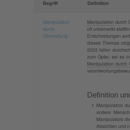
Begriff
Definition
Manipulation
Manipulation
durch Ü
durch
oft unbemerkt stattf
Überredung
Entscheidungen ande
dieses Themas zeigt
2023 fallen durchsc
zum Opfer, sei es 
Manipulation durch
verantwortungsbewus
Definition u
Manipulation d
andere Mensch
Manipulators di
Absichten und n