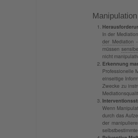
Manipulation
Herausforderun
In der Mediatio
der Mediation
müssen
sensibe
nicht manipulati
Erkennung mani
Professionelle 
einseitige Info
Zwecke zu instru
Mediationsqualit
Interventionsst
Wenn Manipulati
durch das Aufze
der manipuliere
selbstbestimmte
Präventive M