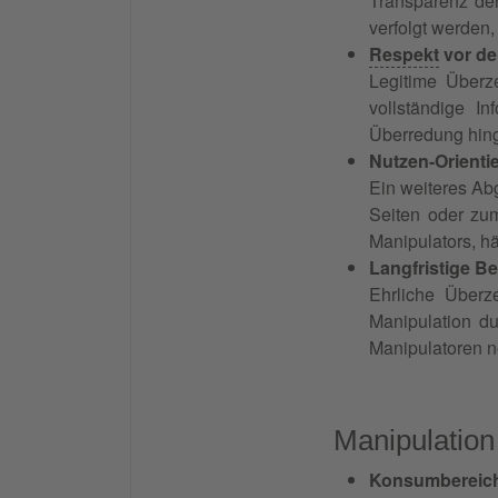
Transparenz de
verfolgt werden,
Respekt
vor de
Legitime Überze
vollständige I
Überredung hing
Nutzen-Orienti
Ein weiteres Ab
Seiten oder zum
Manipulators, hä
Langfristige B
Ehrliche Überze
Manipulation du
Manipulatoren n
Manipulation
Konsumbereic