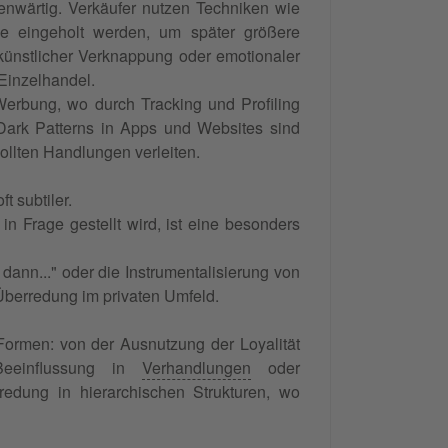
enwärtig. Verkäufer nutzen Techniken wie
sse eingeholt werden, um später größere
ünstlicher Verknappung oder emotionaler
 Einzelhandel.
Werbung, wo durch Tracking und Profiling
. Dark Patterns in Apps und Websites sind
llten Handlungen verleiten.
t subtiler.
n Frage gestellt wird, ist eine besonders
ann..." oder die Instrumentalisierung von
Überredung im privaten Umfeld.
Formen: von der Ausnutzung der Loyalität
 Beeinflussung in
Verhandlungen
oder
edung in hierarchischen Strukturen, wo