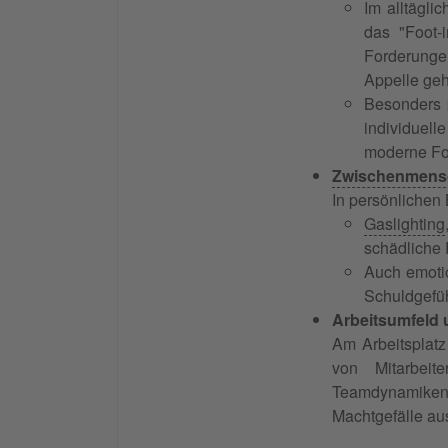
Im alltägli
das "Foot-
Forderunge
Appelle geh
Besonders p
individuell
moderne For
Zwischenmensc
In persönlichen 
Gaslighting
schädliche 
Auch emotio
Schuldgefüh
Arbeitsumfeld 
Am Arbeitsplatz
von Mitarbeit
Teamdynamiken.
Machtgefälle au