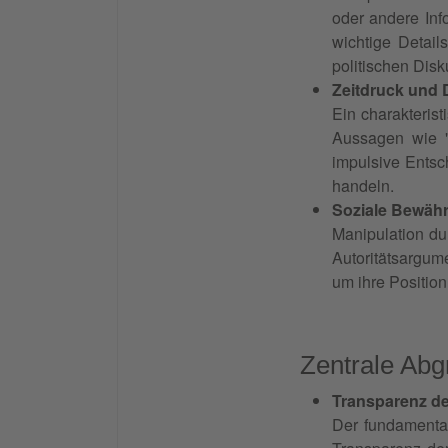
oder andere Inf
wichtige Detail
politischen Dis
Zeitdruck und D
Ein charakteris
Aussagen wie "n
impulsive Entsc
handeln.
Soziale Bewähr
Manipulation du
Autoritätsargum
um ihre Positio
Zentrale Abg
Transparenz de
Der fundamental