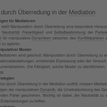
 durch Überredung in der
Mediation
gen für Mediatoren
n stellt Manipulation durch Überredung eine besondere Heraus
-
Neutralität
,
Freiwilligkeit
und
Selbstbestimmung
der
Partei
l
für manipulative
Dynamiken
zwischen den
Konfliktparteien
s
v zu agieren.
pulativer Muster
Mediatoren sind geschult, Manipulation durch Überredung zu e
rmationsdarstellungen, emotionale Erpressung oder der Versuch
mentalisieren. Die Fähigkeit, solche Muster zu identifizieren, i
ät.
rategien
on durch Überredung in der Mediation auftritt, müssen Medi
igen der manipulativen
Dynamik
, die Umstrukturierung des Ge
nden Partei geschehen. Wichtig ist dabei, die Neutralität zu
 Entscheidungen zu treffen.
aßnahmen