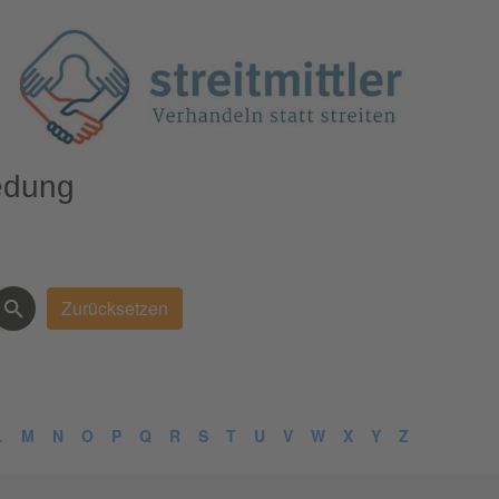
edung
L
M
N
O
P
Q
R
S
T
U
V
W
X
Y
Z