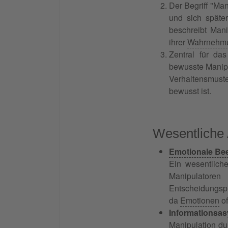
Der Begriff "Ma
und sich späte
beschreibt Man
ihrer
Wahrnehm
Zentral für da
bewusste Manipu
Verhaltensmuste
bewusst ist.
Wesentliche 
Emotionale Be
Ein wesentlich
Manipulatore
Entscheidungs
da
Emotionen
of
Informationsas
Manipulation du