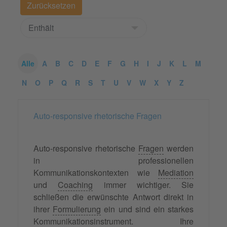
Alle
A
B
C
D
E
F
G
H
I
J
K
L
M
N
O
P
Q
R
S
T
U
V
W
X
Y
Z
Auto-responsive rhetorische Fragen
Auto-responsive rhetorische
Fragen
werden
in professionellen
Kommunikationskontexten wie
Mediation
und
Coaching
immer wichtiger. Sie
schließen die erwünschte Antwort direkt in
ihrer
Formulierung
ein und sind ein starkes
Kommunikationsinstrument. Ihre