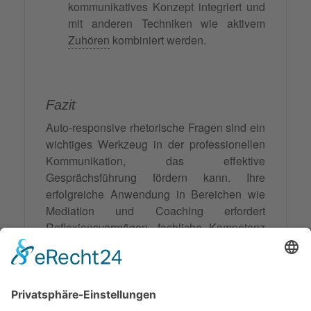
kommunikatives Konzept integriert und
mit anderen Techniken wie aktivem
Zuhören
kombiniert werden.
Fazit
Auto-responsive rhetorische Fragen sind ein
wichtiges Werkzeug in der professionellen
Kommunikation, das effektive
Gesprächsführung fördern kann. Ihre
erfolgreiche Anwendung in Bereichen wie
Mediation und Coaching erfordert
Reflexionsvermögen, fachliche
Kompetenz
und ethische Verantwortung. Gezielte
Nutzung dieser Technik zusammen mit
anderen Kommunikationsinstrumenten kann
die Qualität professioneller Gespräche
verbessern und Ziele erreichen helfen.