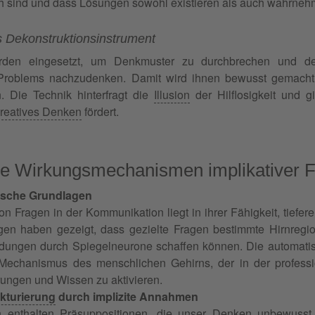
 sind und dass Lösungen sowohl existieren als auch wahrnehm
s Dekonstruktionsinstrument
den eingesetzt, um Denkmuster zu durchbrechen und de
Problems nachzudenken. Damit wird ihnen bewusst gemacht,
 Die Technik hinterfragt die
Illusion
der Hilflosigkeit und g
reatives Denken
fördert.
e Wirkungsmechanismen implikativer 
sche Grundlagen
n Fragen in der Kommunikation liegt in ihrer Fähigkeit, tiefer
gen haben gezeigt, dass gezielte Fragen bestimmte Hirnregi
dungen durch Spiegelneurone schaffen können. Die automatis
r Mechanismus des menschlichen Gehirns, der in der profess
rungen und Wissen zu aktivieren.
kturierung
durch implizite Annahmen
en enthalten Präsuppositionen, die unser Denken unbewusst 