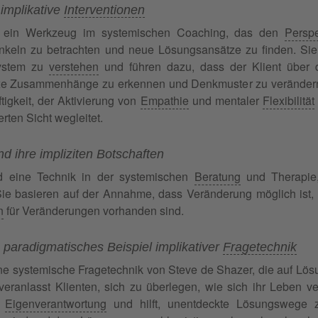
 implikative
Interventionen
nd ein Werkzeug im systemischen Coaching, das den
Persp
nkeln zu betrachten und neue Lösungsansätze zu finden. Sie
System zu
verstehen
und führen dazu, dass der Klient über di
xe Zusammenhänge zu erkennen und Denkmuster zu verändern. 
ftigkeit, der Aktivierung von
Empathie
und mentaler
Flexibilität
erten Sicht wegleitet.
d ihre impliziten Botschaften
nd eine Technik in der systemischen
Beratung
und Therapie,
e basieren auf der Annahme, dass Veränderung möglich ist, de
n
für Veränderungen vorhanden sind.
 paradigmatisches Beispiel implikativer
Fragetechnik
ne systemische Fragetechnik von Steve de Shazer, die auf Lös
 veranlasst Klienten, sich zu überlegen, wie sich ihr Leben 
e
Eigenverantwortung
und hilft, unentdeckte Lösungswege z