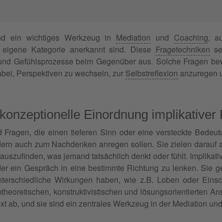
d ein wichtiges Werkzeug in
Mediation
und
Coaching
, a
ls eigene Kategorie anerkannt sind. Diese
Fragetechniken
se
nd Gefühlsprozesse beim Gegenüber aus. Solche Fragen bewi
abei, Perspektiven zu wechseln, zur
Selbstreflexion
anzuregen u
 konzeptionelle Einordnung implikativer
 Fragen, die einen tieferen Sinn oder eine versteckte Bedeut
ndern auch zum Nachdenken anregen sollen. Sie zielen darauf
rauszufinden, was jemand tatsächlich denkt oder fühlt. Implik
er ein Gespräch in eine bestimmte Richtung zu lenken. Sie 
erschiedliche Wirkungen haben, wie z.B. Loben oder Einschü
theoretischen, konstruktivistischen und lösungsorientierten An
t ab, und sie sind ein zentrales Werkzeug in der Mediation u