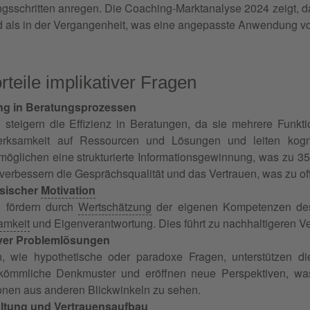
sschritten anregen. Die Coaching-Marktanalyse 2024 zeigt, das
nd als in der Vergangenheit, was eine angepasste Anwendung vo
teile implikativer Fragen
ung in Beratungsprozessen
 steigern die Effizienz in Beratungen, da sie mehrere Funktio
rksamkeit auf Ressourcen und Lösungen und leiten kognit
möglichen eine strukturierte Informationsgewinnung, was zu 3
 verbessern die Gesprächsqualität und das Vertrauen, was zu of
nsischer
Motivation
n fördern durch
Wertschätzung
der eigenen Kompetenzen de
amkeit
und Eigenverantwortung. Dies führt zu nachhaltigeren V
iver Problemlösungen
en, wie hypothetische oder paradoxe Fragen, unterstützen d
kömmliche Denkmuster und eröffnen neue Perspektiven, was 
ionen aus anderen Blickwinkeln zu sehen.
ltung und Vertrauensaufbau