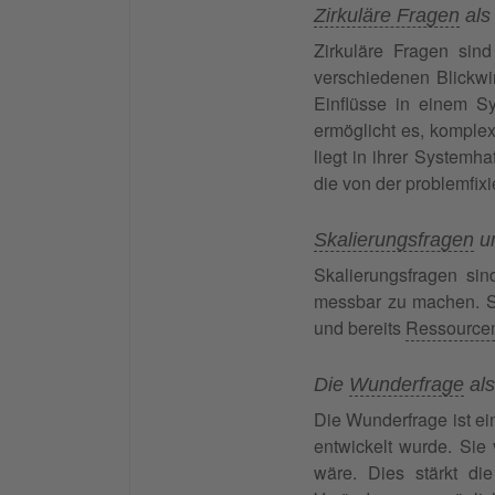
Zirkuläre Fragen
als
Zirkuläre Fragen si
verschiedenen Blickwi
Einflüsse in einem 
ermöglicht es, komple
liegt in ihrer Systemha
die von der problemfixi
Skalierungsfragen
un
Skalierungsfragen si
messbar zu machen. Si
und bereits
Ressource
Die
Wunderfrage
als
Die Wunderfrage ist ei
entwickelt wurde. Sie
wäre. Dies stärkt di