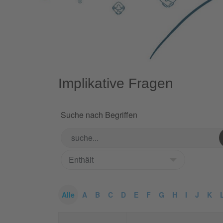
Implikative Fragen
Suche nach Begriffen
Alle
A
B
C
D
E
F
G
H
I
J
K