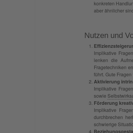
konkreten Handlung
aber ähnlicher si
Nutzen und Vor
Effizienzsteiger
Implikative Fragen
lenken die Aufme
Fragetechniken er
führt. Gute Fragen
Aktivierung intri
Implikative Frage
sowie
Selbstwirks
Förderung kreat
Implikative Frag
durchbrechen her
schwierige Situat
Beziehungsgesta