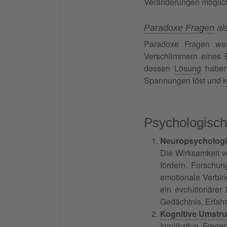
Veränderungen möglich
Paradoxe Fragen
al
Paradoxe Fragen wer
Verschlimmern eines 
dessen
Lösung
haben.
Spannungen löst und
k
Psychologisch
Neuropsychologi
Die Wirksamkeit vo
fördern. Forschun
emotionale Verbin
ein evolutionäre
Gedächtnis, Erfah
Kognitive Umstru
Implikative Frag