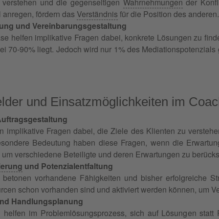
u verstehen und die gegenseitigen
Wahrnehmungen
der Konfl
 anregen, fördern das
Verständnis
für die Position des anderen.
ung und Vereinbarungsgestaltung
se helfen implikative Fragen dabei, konkrete Lösungen zu find
ei 70-90% liegt. Jedoch wird nur 1% des Mediationspotenzials 
der und Einsatzmöglichkeiten im Coac
Auftragsgestaltung
 implikative Fragen dabei, die Ziele des Klienten zu verstehe
sondere Bedeutung haben diese Fragen, wenn die Erwartunge
, um verschiedene Beteiligte und deren Erwartungen zu berücks
ierung
und Potenzialentfaltung
 betonen vorhandene Fähigkeiten und bisher erfolgreiche St
rcen schon vorhanden sind und aktiviert werden können, um V
und Handlungsplanung
n helfen im Problemlösungsprozess, sich auf Lösungen statt