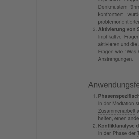
Denkmustern führe
konfrontiert wu
problemorientiert
Aktivierung von 
Implikative Frag
aktivieren und di
Fragen wie "Was 
Anstrengungen.
Anwendungsfel
Phasenspezifisch
In der Mediation 
Zusammenarbeit
a
helfen, einen ande
Konfliktanalyse
d
In der Phase der