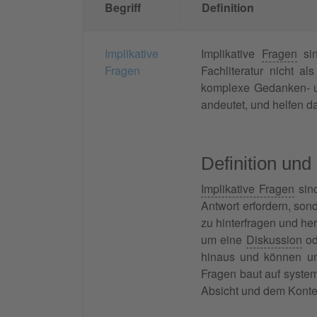
Begriff
Definition
Implikative
Implikative
Fragen
sin
Fragen
Fachliteratur nicht a
komplexe Gedanken- u
andeutet, und helfen d
Definition und
Implikative Fragen
sind
Antwort erfordern, so
zu hinterfragen und he
um eine
Diskussion
od
hinaus und können unt
Fragen baut auf system
Absicht und dem Kontex