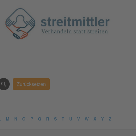
L
M
N
O
P
Q
R
S
T
U
V
W
X
Y
Z