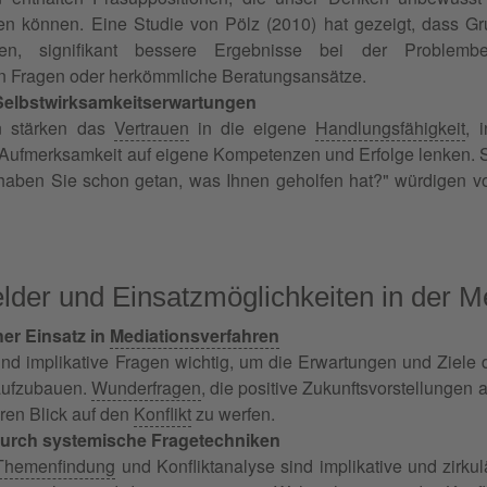
n können. Eine Studie von Pölz (2010) hat gezeigt, dass Gru
rden, signifikant bessere Ergebnisse bei der Problemb
en Fragen oder herkömmliche Beratungsansätze.
Selbstwirksamkeitserwartungen
en stärken das
Vertrauen
in die eigene
Handlungsfähigkeit
, 
e Aufmerksamkeit auf eigene Kompetenzen und Erfolge lenken. 
haben Sie schon getan, was Ihnen geholfen hat?" würdigen 
der und Einsatzmöglichkeiten in der M
er Einsatz in
Mediationsverfahren
sind implikative Fragen wichtig, um die Erwartungen und Ziele
ufzubauen.
Wunderfragen
, die positive Zukunftsvorstellungen
ren Blick auf den
Konflikt
zu werfen.
urch systemische Fragetechniken
Themenfindung
und Konfliktanalyse sind implikative und zirku