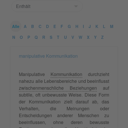
Alle
A
B
C
D
E
F
G
H
I
J
K
L
M
N
O
P
Q
R
S
T
U
V
W
X
Y
Z
manipulative Kommunikation
Manipulative
Kommunikation
durchzieht
nahezu alle Lebensbereiche und beeinflusst
zwischenmenschliche Beziehungen
auf
subtile, oft unbewusste Weise. Diese Form
der Kommunikation zielt darauf ab, das
Verhalten, die Meinungen oder
Entscheidungen anderer Menschen zu
beeinflussen, ohne deren bewusste