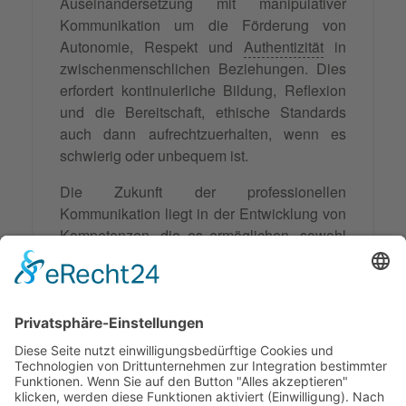
Auseinandersetzung mit manipulativer
Kommunikation um die Förderung von
Autonomie, Respekt und
Authentizität
in
zwischenmenschlichen Beziehungen. Dies
erfordert kontinuierliche Bildung, Reflexion
und die Bereitschaft, ethische Standards
auch dann aufrechtzuerhalten, wenn es
schwierig oder unbequem ist.
Die Zukunft der professionellen
Kommunikation liegt in der Entwicklung von
Kompetenzen, die es ermöglichen, sowohl
manipulative Muster zu erkennen als auch
selbst integer und respektvoll zu
kommunizieren. Dies ist eine Investition in
die Qualität menschlicher Beziehungen und
die Grundlage für eine Gesellschaft, die auf
Vertrauen und gegenseitigem Respekt
basiert.