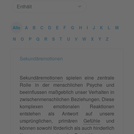
Alle
A
B
C
D
E
F
G
H
I
J
K
L
M
N
O
P
Q
R
S
T
U
V
W
X
Y
Z
Sekundäremotionen
Sekundäremotionen
spielen eine zentrale
Rolle in der menschlichen Psyche und
beeinflussen maßgeblich unser Verhalten in
zwischenmenschlichen Beziehungen. Diese
komplexen emotionalen Reaktionen
entstehen als Antwort auf unsere
ursprünglichen, primären
Gefühle
und
können sowohl förderlich als auch hinderlich