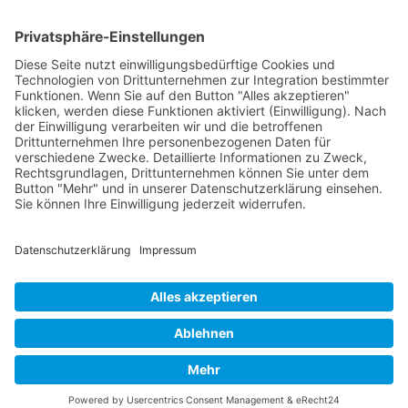
Baustein für emotionale Bildung und
persönliche Reife in unserer komplexen,
vernetzten Welt.
Synonyme: Sekundäremotion, sekundäre
Emotionen
© 2026 Frank Hartung Ihr Mediator bei Konflikten in Familie,
Erbschaft, Beruf, Wirtschaft und Schule
🏠 06844 Dessau-Roßlau Albrechtstraße 116 ☎
0340 530
952 03
263
Bewertungen auf ProvenExpert.com
Frank Hartung - Familien- und Wirtschaftsmediator