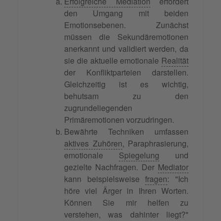
Erfolgreiche Mediation
erfordert
den Umgang mit beiden
Emotionsebenen. Zunächst
müssen die Sekundäremotionen
anerkannt und validiert werden, da
sie die aktuelle emotionale
Realität
der Konfliktparteien darstellen.
Gleichzeitig ist es wichtig,
behutsam zu den
zugrundeliegenden
Primäremotionen vorzudringen.
Bewährte Techniken umfassen
aktives Zuhören
, Paraphrasierung,
emotionale
Spiegelung
und
gezielte Nachfragen. Der
Mediator
kann beispielsweise
fragen
: "Ich
höre viel Ärger in Ihren Worten.
Können Sie mir helfen zu
verstehen, was dahinter liegt?"