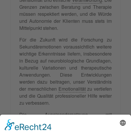
Grenzen zwischen Beratung und Therapie
müssen respektiert werden, und die Würde
und Autonomie der Klienten muss stets im
Mittelpunkt stehen.
Für die Zukunft wird die Forschung zu
Sekundäremotionen voraussichtlich weitere
wichtige Erkenntnisse liefern, insbesondere
in Bezug auf neurobiologische Grundlagen,
kulturelle Variationen und therapeutische
Anwendungen. Diese Entwicklungen
werden dazu beitragen, unser Verständnis
der menschlichen
Emotionalität
zu vertiefen
und die Qualität professioneller Hilfe weiter
zu verbessern.
Die Auseinandersetzung mit
Sekundäremotionen ist somit nicht nur ein
fachliches Thema, sondern ein wichtiger