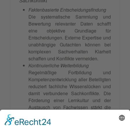
Sachkonflikt
Faktenbasierte Entscheidungsfindung
Die systematische Sammlung und
Bewertung relevanter Daten schafft
eine objektive Grundlage für
Entscheidungen. Externe Expertise und
unabhängige Gutachten können bei
komplexen Sachverhalten Klarheit
schaffen und Konflikte vermeiden.
Kontinuierliche Weiterbildung
Regelmäßige Fortbildung und
Kompetenzentwicklung aller Beteiligten
reduziert fachliche Wissenslücken und
damit verbundene Sachkonflikte. Die
Förderung einer Lernkultur und der
Austausch von Fachwissen stärkt die
kollektive Problemlösungsfähigkeit.
Implementierung und nachhaltige