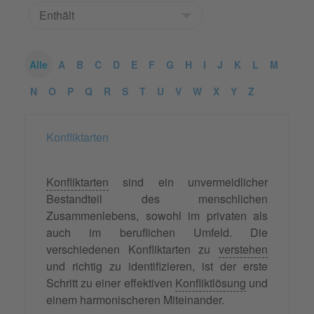
Alle
A
B
C
D
E
F
G
H
I
J
K
L
M
N
O
P
Q
R
S
T
U
V
W
X
Y
Z
Konfliktarten
Konfliktarten
sind ein unvermeidlicher
Bestandteil des menschlichen
Zusammenlebens, sowohl im privaten als
auch im beruflichen Umfeld. Die
verschiedenen Konfliktarten zu
verstehen
und richtig zu identifizieren, ist der erste
Schritt zu einer effektiven
Konfliktlösung
und
einem harmonischeren Miteinander.