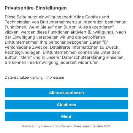
Anwendung
Die erfolgreiche Umsetzung von
Konfliktarten Schutzstrategien erfordert
systematisches Vorgehen und
kontinuierliche Anpassung. Ein strukturierter
Implementierungsplan sollte Schulungen,
regelmäßige
Evaluierung
und Anpassung
der Strategien umfassen. Die Messung von
Erfolgsparametern wie Konfliktaufkommen,
Lösungszeit und Zufriedenheit der
Beteiligten ermöglicht kontinuierliche
Verbesserung.
Langfristige Erfolgsfaktoren:
Führungsunterstützung und
Vorbildfunktion
Regelmäßige Schulungen und