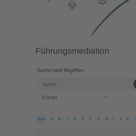
Führungsmediation
Suche nach Begriffen
Alle
A
B
C
D
E
F
G
H
I
J
K