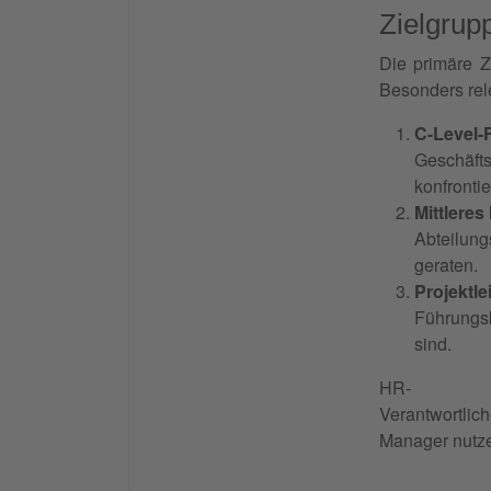
Zielgrup
Die primäre Z
Besonders rele
C-Level-
Geschäft
konfrontie
Mittlere
Abteilun
geraten.
Projektlei
Führungsk
sind.
HR-
Verantwortlic
Manager nutze