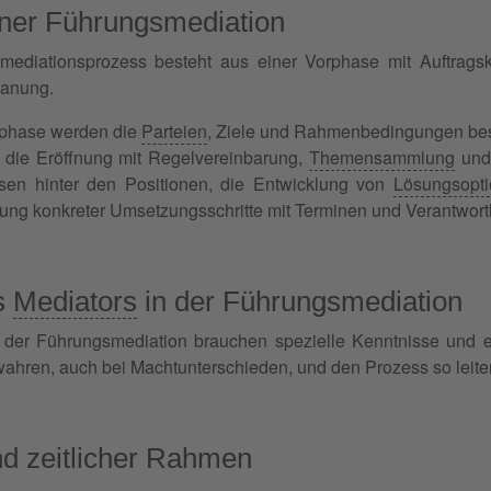
iner Führungsmediation
mediationsprozess besteht aus einer Vorphase mit Auftrags
anung.
rphase werden die
Parteien
, Ziele und Rahmenbedingungen best
 die Eröffnung mit Regelvereinbarung,
Themensammlung
und 
ssen hinter den Positionen, die Entwicklung von
Lösungsopt
ung konkreter Umsetzungsschritte mit Terminen und Verantwortl
s
Mediators
in der Führungsmediation
 der Führungsmediation brauchen spezielle Kenntnisse und 
ahren, auch bei Machtunterschieden, und den Prozess so leiten
d zeitlicher Rahmen