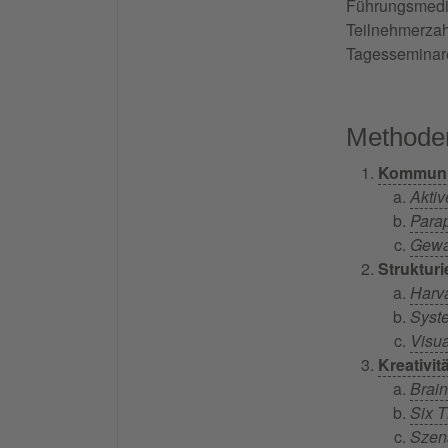
Führungsmedi
Teilnehmerza
Tagesseminare
Methode
Kommuni
Akti
Para
Gewa
Struktur
Harv
Syst
Visua
Kreativit
Brai
Six T
Szen