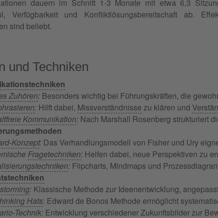
ationen dauern im Schnitt 1-3 Monate mit etwa 6,3 Sitzun
hl, Verfügbarkeit und Konfliktlösungsbereitschaft ab. E
n sind beliebt.
n und Techniken
kationstechniken
ves Zuhören
:
Besonders wichtig bei Führungskräften, die gewohnt
phrasieren
:
Hilft dabei,
Missverständnisse
zu klären und
Verstä
ltfreie Kommunikation
:
Nach Marshall Rosenberg strukturiert d
ierungsmethoden
ard-Konzept
:
Das Verhandlungsmodell von Fisher und Ury eignet
emische
Fragetechniken
:
Helfen dabei, neue Perspektiven zu e
lisierungstechniken
:
Flipcharts, Mindmaps und Prozessdiagramm
ätstechniken
nstorming
:
Klassische Methode zur Ideenentwicklung, angepasst
hinking Hats
: Edward de Bonos Methode ermöglicht systemati
ario-Technik
:
Entwicklung verschiedener Zukunftsbilder zur Be