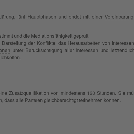
klärung, fünf Hauptphasen und endet mit einer
Vereinbarung
immt und die Mediationsfähigkeit geprüft.
Darstellung der Konflikte, das Herausarbeiten von Interesse
ionen
unter Berücksichtigung aller Interessen und letztendlic
ichkeiten.
eine Zusatzqualifikation von mindestens 120 Stunden. Sie m
, dass alle Parteien gleichberechtigt teilnehmen können.