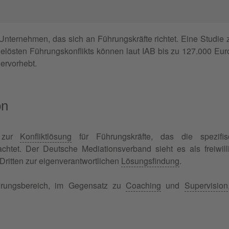
Unternehmen, das sich an Führungskräfte richtet. Eine Studie z
östen Führungskonflikts können laut IAB bis zu 127.000 Eur
ervorhebt.
on
n zur
Konfliktlösung
für Führungskräfte, das die spezifis
chtet. Der Deutsche Mediationsverband sieht es als freiwill
Dritten zur eigenverantwortlichen
Lösungsfindung
.
hrungsbereich, im Gegensatz zu
Coaching
und
Supervision