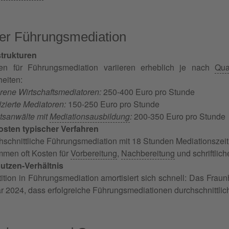
er Führungsmediation
trukturen
en für Führungsmediation variieren erheblich je nach
Qua
eiten:
rene Wirtschaftsmediatoren:
250-400 Euro pro Stunde
fizierte Mediatoren:
150-250 Euro pro Stunde
tsanwälte mit
Mediationsausbildung
:
200-350 Euro pro Stunde
sten typischer Verfahren
hschnittliche Führungsmediation mit 18 Stunden Mediationszeit
men oft Kosten für
Vorbereitung
,
Nachbereitung
und schriftlic
utzen-Verhältnis
tition in Führungsmediation amortisiert sich schnell: Das Fraunh
r 2024, dass erfolgreiche Führungsmediationen durchschnittlic