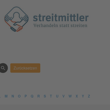
L
M
N
O
P
Q
R
S
T
U
V
W
X
Y
Z