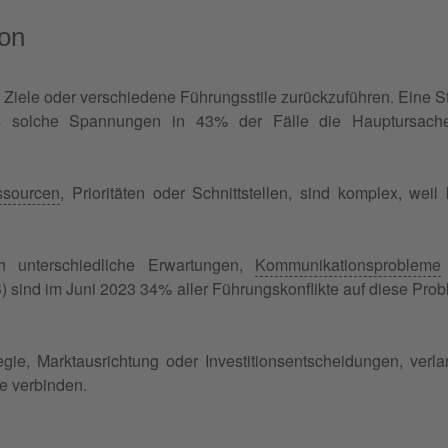
ion
e Ziele oder verschiedene Führungsstile zurückzuführen. Eine S
ss solche Spannungen in 43% der Fälle die Hauptursache
ssourcen
, Prioritäten oder Schnittstellen, sind komplex, weil 
 unterschiedliche Erwartungen,
Kommunikationsprobleme
BB) sind im Juni 2023 34% aller Führungskonflikte auf diese Pro
gie, Marktausrichtung oder Investitionsentscheidungen, verl
e verbinden.