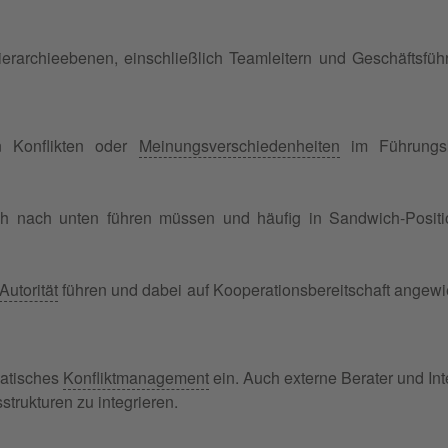
erarchieebenen, einschließlich Teamleitern und Geschäftsfüh
en Konflikten oder
Meinungsverschiedenheiten
im Führungsk
ch nach unten führen müssen und häufig in Sandwich-Posit
Autorität
führen und dabei auf Kooperationsbereitschaft angew
matisches
Konfliktmanagement
ein. Auch externe Berater und Int
trukturen zu integrieren.