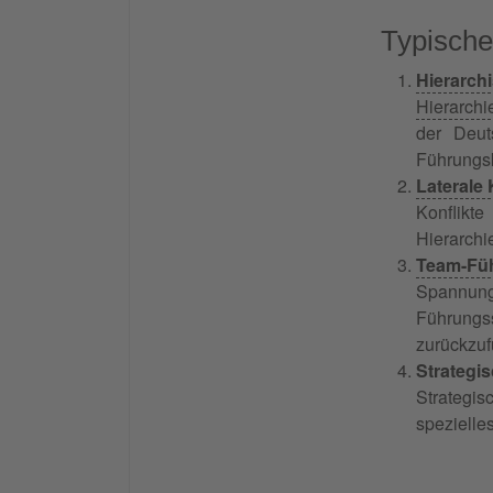
Typische
Hierarchi
Hierarchie
der Deut
Führungsk
Laterale 
Konflikt
Hierarchi
Team-Füh
Spannung
Führungss
zurückzuf
Strategi
Strategis
spezielle