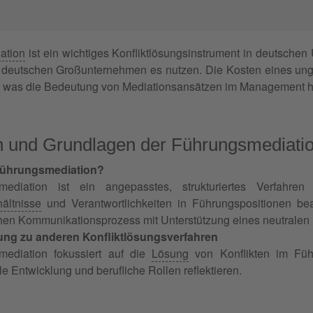
ation
ist ein wichtiges Konfliktlösungsinstrument in deutschen 
deutschen Großunternehmen es nutzen. Die Kosten eines ungel
, was die Bedeutung von Mediationsansätzen im Management h
on und Grundlagen der Führungsmediati
Führungsmediation?
mediation ist ein angepasstes, strukturiertes Verfahre
ältnisse
und Verantwortlichkeiten in Führungspositionen bea
chen Kommunikationsprozess mit Unterstützung eines neutralen 
ng zu anderen Konfliktlösungsverfahren
mediation fokussiert auf die
Lösung
von Konflikten im Fü
le Entwicklung und berufliche Rollen reflektieren.