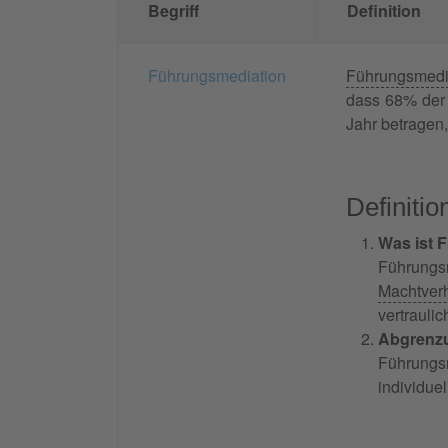
Begriff
Definition
Führungsmediation
Führungsmedi
dass 68% der 
Jahr betragen
Definiti
Was ist 
Führungs
Machtverh
vertrauli
Abgrenzu
Führungs
individuel