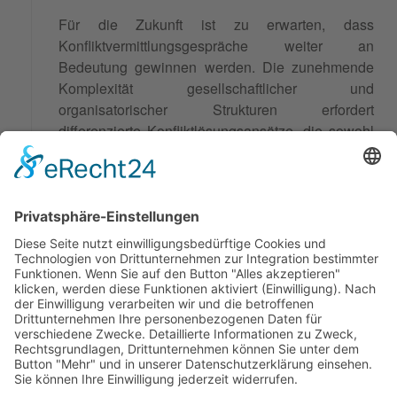
Für die Zukunft ist zu erwarten, dass
Konfliktvermittlungsgespräche weiter an
Bedeutung gewinnen werden. Die zunehmende
Komplexität gesellschaftlicher und
organisatorischer Strukturen erfordert
differenzierte Konfliktlösungsansätze, die sowohl
Effizienz als auch Nachhaltigkeit gewährleisten.
Die kontinuierliche Weiterentwicklung von
Methoden und die Integration digitaler
Technologien werden neue Möglichkeiten für die
Anwendung von Konfliktvermittlungsgesprächen
eröffnen.
Synonyme: Konfliktvermittlungsgespräch
© 2026 Frank Hartung Ihr Mediator bei Konflikten in Familie,