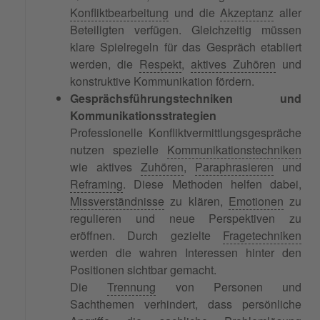
Konfliktbearbeitung
und die
Akzeptanz
aller
Beteiligten verfügen. Gleichzeitig müssen
klare Spielregeln für das Gespräch etabliert
werden, die
Respekt
,
aktives Zuhören
und
konstruktive Kommunikation fördern.
Gesprächsführungstechniken und
Kommunikationsstrategien
Professionelle Konfliktvermittlungsgespräche
nutzen spezielle
Kommunikationstechniken
wie aktives
Zuhören
,
Paraphrasieren
und
Reframing
. Diese Methoden helfen dabei,
Missverständnisse
zu klären,
Emotionen
zu
regulieren und neue Perspektiven zu
eröffnen. Durch gezielte
Fragetechniken
werden die wahren Interessen hinter den
Positionen sichtbar gemacht.
Die
Trennung
von Personen und
Sachthemen verhindert, dass persönliche