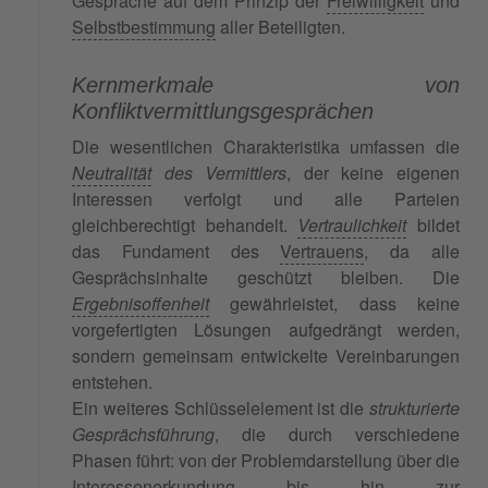
Gespräche auf dem Prinzip der
Freiwilligkeit
und
Selbstbestimmung
aller Beteiligten.
Kernmerkmale von
Konfliktvermittlungsgesprächen
Die wesentlichen Charakteristika umfassen die
Neutralität
des Vermittlers
, der keine eigenen
Interessen verfolgt und alle Parteien
gleichberechtigt behandelt.
Vertraulichkeit
bildet
das Fundament des
Vertrauens
, da alle
Gesprächsinhalte geschützt bleiben. Die
Ergebnisoffenheit
gewährleistet, dass keine
vorgefertigten Lösungen aufgedrängt werden,
sondern gemeinsam entwickelte Vereinbarungen
entstehen.
Ein weiteres Schlüsselelement ist die
strukturierte
Gesprächsführung
, die durch verschiedene
Phasen führt: von der Problemdarstellung über die
Interessenerkundung bis hin zur