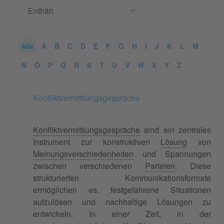
Alle
A
B
C
D
E
F
G
H
I
J
K
L
M
N
O
P
Q
R
S
T
U
V
W
X
Y
Z
Konfliktvermittlungsgespräche
Konfliktvermittlungsgespräche
sind ein zentrales
Instrument zur konstruktiven
Lösung
von
Meinungsverschiedenheiten
und Spannungen
zwischen verschiedenen
Parteien
. Diese
strukturierten Kommunikationsformate
ermöglichen es, festgefahrene Situationen
aufzulösen und nachhaltige Lösungen zu
entwickeln. In einer Zeit, in der